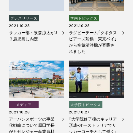
プレスリリース
学内トピックス
2021.10.28
2021.10.28
サッカー部・泉森涼太がJ
ラグビーチーム「クボタス
３鹿児島に内定
ピアーズ船橋・東京ベイ」
から空気清浄機が寄贈さ
れました
メディア
大学院トピックス
2021.10.28
2021.10.27
アーバンスポーツの事業
「大学院修了後のキャリア
化戦略について原田学長
形成-オーストラリアでサ
が月刊レジャー産業資料
ッカーコーチとして働く」