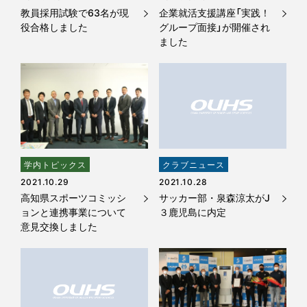
教員採用試験で63名が現
企業就活支援講座「実践！
役合格しました
グループ面接」が開催され
ました
学内トピックス
クラブニュース
2021.10.29
2021.10.28
高知県スポーツコミッシ
サッカー部・泉森涼太がJ
ョンと連携事業について
３鹿児島に内定
意見交換しました