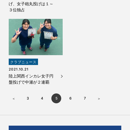
げ、女子砲丸投げは１～
３位独占
クラブニュース
2021.10.21
陸上関西インカレ女子円
盤投げで中瀬が２連覇
3
4
5
6
7