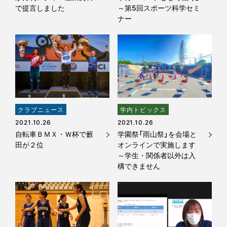
で提言しました
～第5回スポーツ科学セミ
ナー
クラブニュース
学内トピックス
2021.10.26
2021.10.26
自転車ＢＭＸ・Ｗ杯で籔
学園祭「雨山祭」を会場と
田が２位
オンラインで実施します
～学生・関係者以外は入
構できません