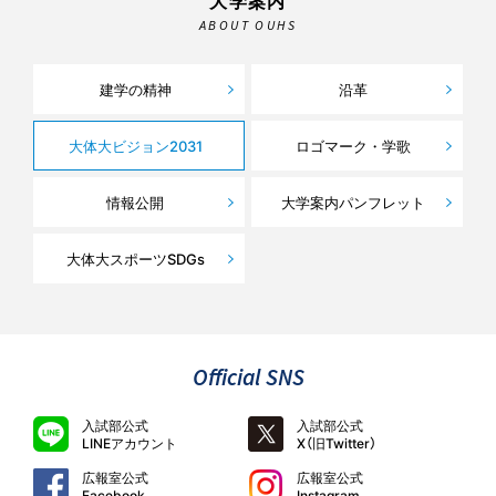
大学案内
ABOUT OUHS
建学の精神
沿革
大体大ビジョン
2031
ロゴマーク・学歌
情報公開
大学案内パンフレット
大体大スポーツSDGs
Official SNS
入試部公式
入試部公式
LINEアカウント
X（旧Twitter）
広報室公式
広報室公式
Facebook
Instagram