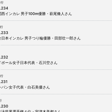
発行
l.234
関西インカレ 男子100m優勝・萩尾脩人さん
発行
l.233
全日本インカレ 男子つり輪優勝・田部壮一郎さん
.232
ンドボール女子日本代表・石川空さん
発行
.231
ジャパン女子代表・白石美優さん
行
l.230
ラ水泳世界選手権４位・宇津木美都さん