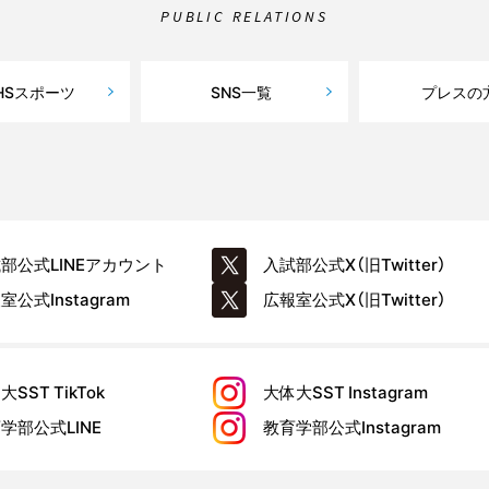
PUBLIC RELATIONS
HSスポーツ
SNS一覧
プレスの
試部公式
LINEアカウント
入試部公式
X（旧Twitter）
報室公式
Instagram
広報室公式
X（旧Twitter）
大SST
TikTok
大体大SST
Instagram
育学部公式
LINE
教育学部公式
Instagram