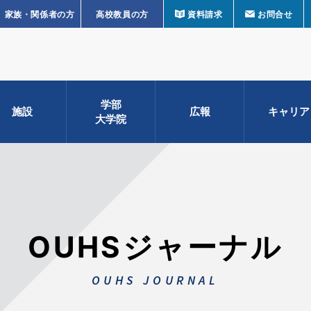
家族・関係者の方
高校教員の方
資料請求
お問合せ
学部
施設
広報
キャリア
大学院
OUHSジャーナル
OUHS JOURNAL