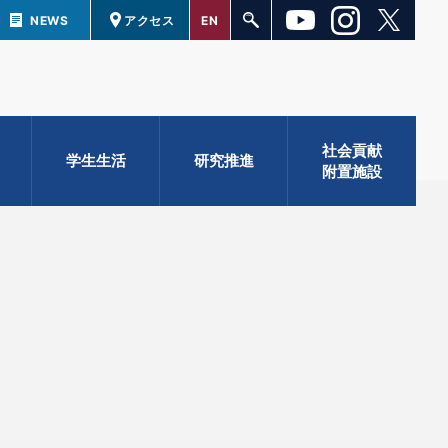
NEWS
アクセス
EN
社会貢献
学生生活
研究推進
附置施設