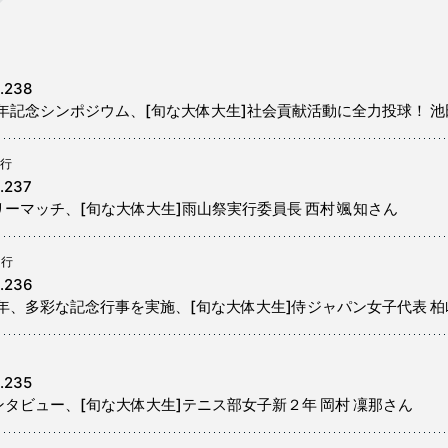
.238
周年記念シンポジウム、[旬な大体大生]社会貢献活動に全力投球！ 池
発行
.237
リーマッチ、[旬な大体大生]雨山祭実行委員長 西村 颯知さん
発行
l.236
周年、多彩な記念行事を実施、[旬な大体大生]侍ジャパン女子代表 柏
.235
ンタビュー、[旬な大体大生]テニス部女子新２年 岡村 凜那さん