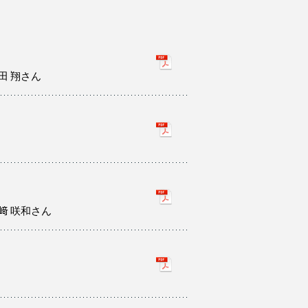
田 翔さん
﨑 咲和さん