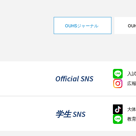
OUHSジャーナル
OU
入
Official SNS
広
大体
学生 SNS
教