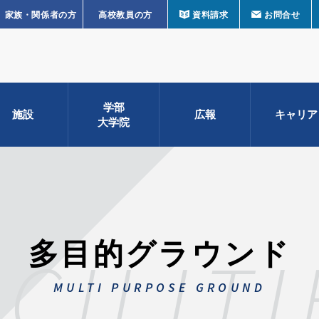
家族・関係者の方
高校教員の方
資料請求
お問合せ
学部
施設
広報
キャリア
大学院
多目的グラウンド
ACILITI
MULTI PURPOSE GROUND