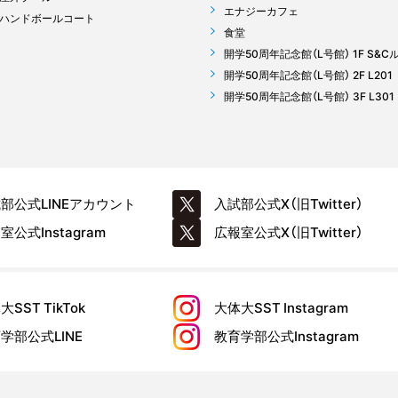
エナジーカフェ
ハンドボールコート
食堂
開学50周年記念館（L号館） 1F S&C
開学50周年記念館（L号館） 2F L201
開学50周年記念館（L号館） 3F L301
試部公式
LINEアカウント
入試部公式
X（旧Twitter）
報室公式
Instagram
広報室公式
X（旧Twitter）
大SST
TikTok
大体大SST
Instagram
育学部公式
LINE
教育学部公式
Instagram