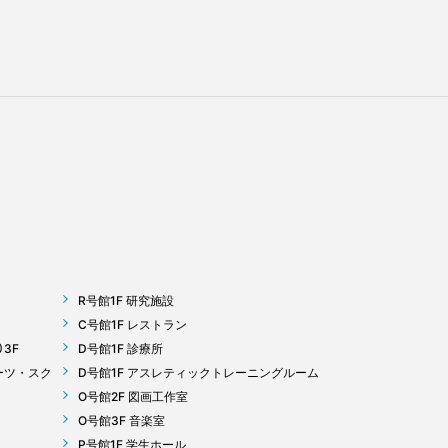
R号館1F 研究施設
C号館1F レストラン
3F
D号館1F 診療所
ーツ・スク
D号館1F アスレティックトレーニングルーム
O号館2F 図画工作室
O号館3F 音楽室
P号館1F 学生ホール