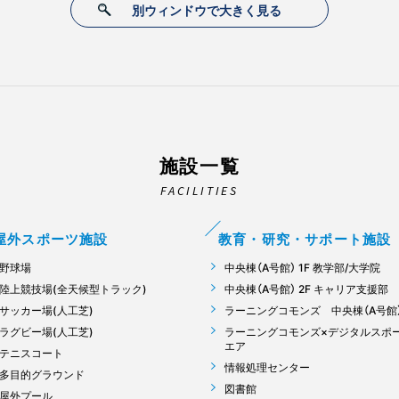
別ウィンドウで大きく見る
施設一覧
FACILITIES
屋外スポーツ施設
教育・研究・サポート施設
野球場
中央棟（A号館） 1F 教学部/大学院
陸上競技場(全天候型トラック)
中央棟（A号館） 2F キャリア支援部
サッカー場(人工芝)
ラーニングコモンズ 中央棟（A号館）
ラグビー場(人工芝)
ラーニングコモンズ×デジタルスポ
エア
テニスコート
情報処理センター
多目的グラウンド
図書館
屋外プール