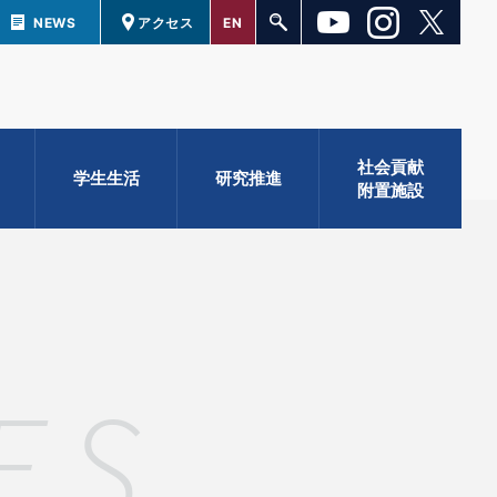
NEWS
アクセス
EN
社会貢献
学生生活
研究推進
附置施設
ES