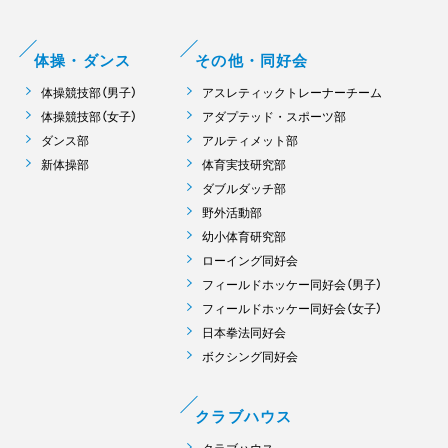
体操・ダンス
その他・同好会
体操競技部（男子）
アスレティックトレーナーチーム
体操競技部（女子）
アダプテッド・スポーツ部
ダンス部
アルティメット部
新体操部
体育実技研究部
ダブルダッチ部
野外活動部
幼小体育研究部
ローイング同好会
フィールドホッケー同好会（男子）
フィールドホッケー同好会（女子）
日本拳法同好会
ボクシング同好会
クラブハウス