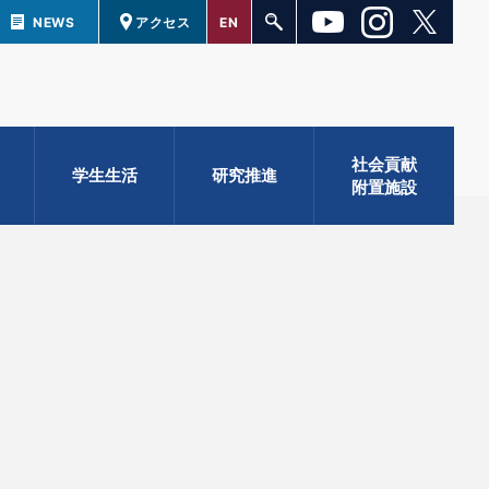
NEWS
アクセス
EN
社会貢献
学生生活
研究推進
附置施設