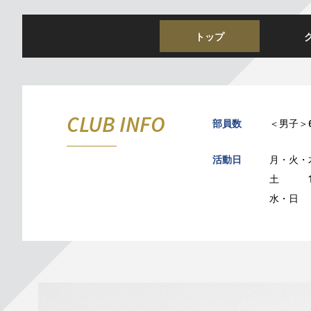
トップ
CLUB INFO
部員数
＜男子＞
活動日
月・火・木
土 10:
水・日