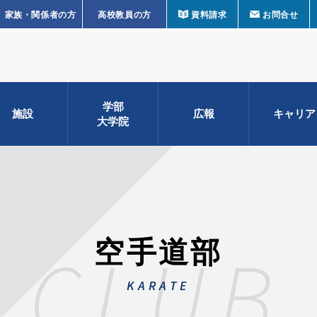
家族・関係者の方
高校教員の方
資料請求
お問合せ
学部
施設
広報
キャリア
大学院
空手道部
CLUB
KARATE