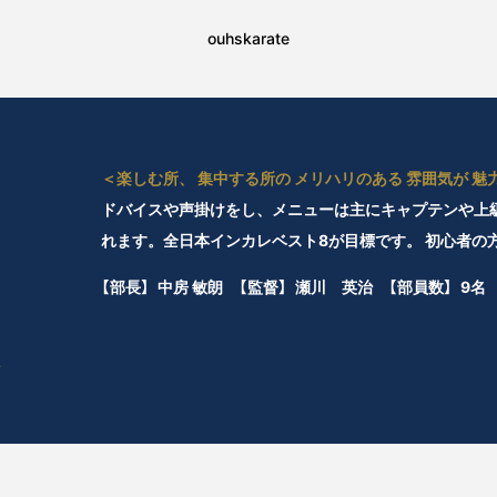
ouhskarate
＜楽しむ所、 集中する所の メリハリのある 雰囲気が 魅
ドバイスや声掛けをし、メニューは主にキャプテンや上
れます。全日本インカレベスト8が目標です。 初心者の
【部長】
中房 敏朗
【監督】
瀬川 英治
【部員数】
9名