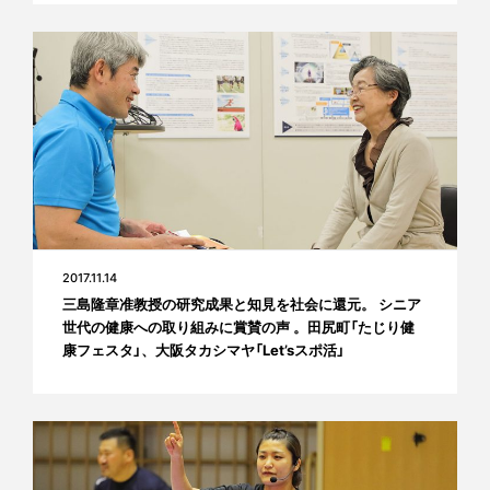
2017.11.14
三島隆章准教授の研究成果と知見を社会に還元。 シニア
世代の健康への取り組みに賞賛の声 。田尻町「たじり健
康フェスタ」、大阪タカシマヤ「Let’sスポ活」