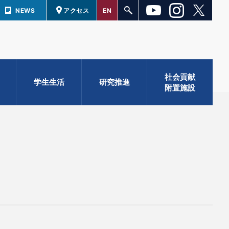
NEWS
アクセス
EN
社会貢献
学生生活
研究推進
附置施設