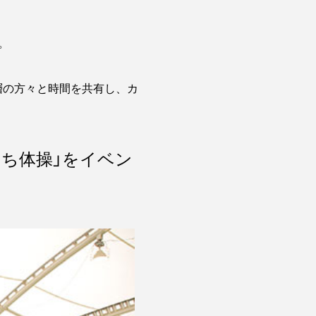
。
ア層の方々と時間を共有し、カ
っち体操」をイベン