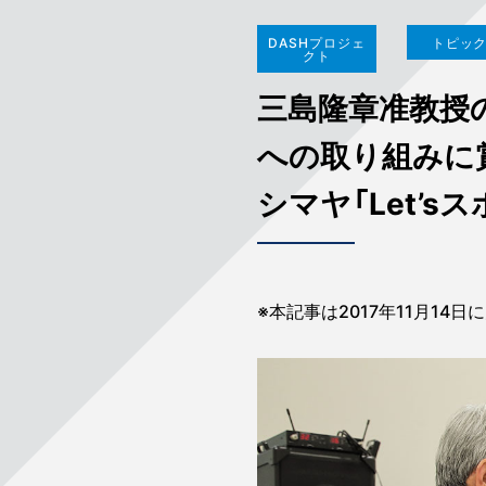
DASHプロジェ
トピッ
クト
三島隆章准教授
への取り組みに
シマヤ「Let’sス
※本記事は2017年11月1