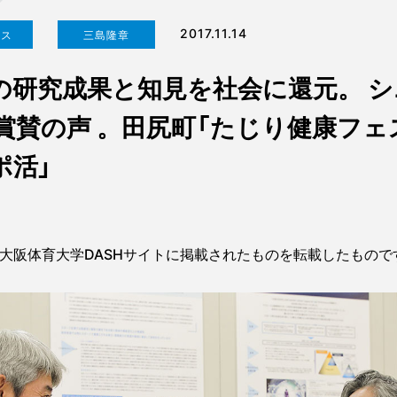
2017.11.14
クス
三島隆章
の研究成果と知見を社会に還元。 
賞賛の声 。田尻町「たじり健康フェ
ポ活」
4日に大阪体育大学DASHサイトに掲載されたものを転載したもので