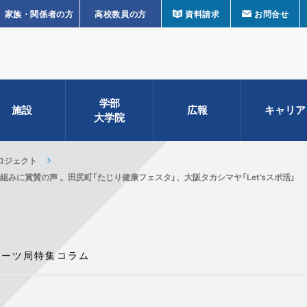
家族・関係者の方
高校教員の方
資料請求
お問合せ
学部
施設
広報
キャリア
大学院
プロジェクト
に賞賛の声 。田尻町「たじり健康フェスタ」、大阪タカシマヤ「Let’sスポ活」
ポーツ局特集コラム