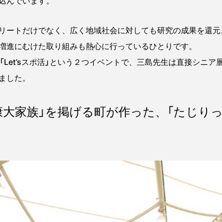
込んでいます。
リートだけでなく、広く地域社会に対しても研究の成果を還元
増進にむけた取り組みも熱心に行っているひとりです。
「Let’sスポ活」という２つイベントで、三島先生は直接シニ
ました。
健康大家族」を掲げる町が作った、「たじり