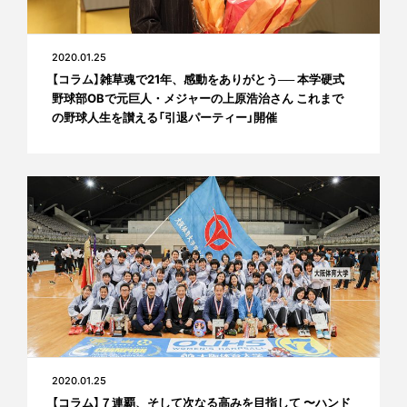
2020.01.25
【コラム】雑草魂で21年、感動をありがとう── 本学硬式
野球部OBで元巨人・メジャーの上原浩治さん これまで
の野球人生を讃える「引退パーティー」開催
2020.01.25
【コラム】７連覇、そして次なる高みを目指して 〜ハンド