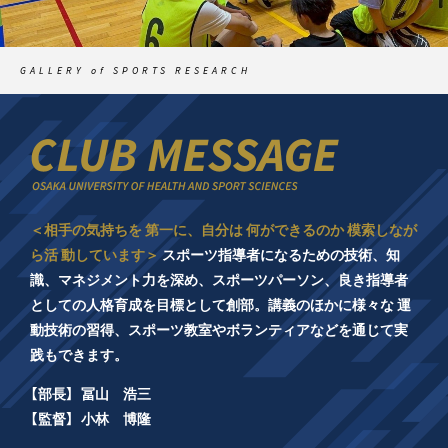
GALLERY of SPORTS RESEARCH
＜相手の気持ちを 第一に、自分は 何ができるのか 模索しなが
ら活 動しています＞
スポーツ指導者になるための技術、知
識、マネジメント力を深め、スポーツパーソン、良き指導者
としての人格育成を目標として創部。講義のほかに様々な 運
動技術の習得、スポーツ教室やボランティアなどを通じて実
践もできます。
【部長】
冨山 浩三
【監督】
小林 博隆