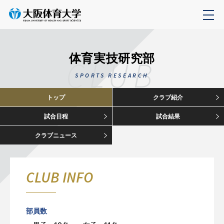
体育実技研究部
CLUB
SPORTS RESEARCH
トップ
クラブ紹介
試合日程
試合結果
クラブニュース
CLUB INFO
部員数