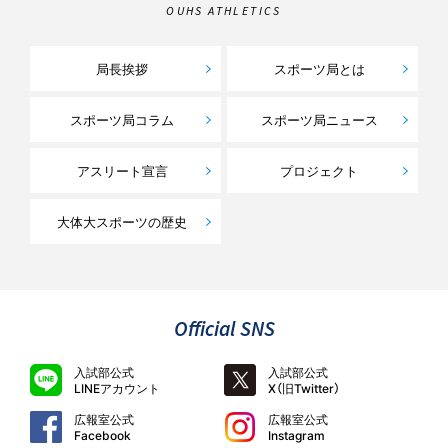
OUHS ATHLETICS
局長挨拶
スポーツ局とは
スポーツ局コラム
スポーツ局ニュース
アスリート宣言
プロジェクト
大体大スポーツの歴史
Official SNS
入試部公式
入試部公式
LINEアカウント
X（旧Twitter）
広報室公式
広報室公式
Facebook
Instagram