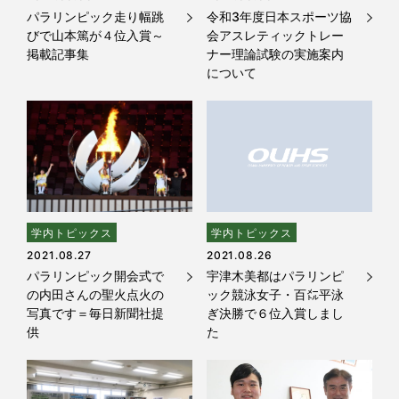
パラリンピック走り幅跳
令和3年度日本スポーツ協
びで山本篤が４位入賞～
会アスレティックトレー
掲載記事集
ナー理論試験の実施案内
について
学内トピックス
学内トピックス
2021.08.27
2021.08.26
パラリンピック開会式で
宇津木美都はパラリンピ
の内田さんの聖火点火の
ック競泳女子・百㍍平泳
写真です＝毎日新聞社提
ぎ決勝で６位入賞しまし
供
た