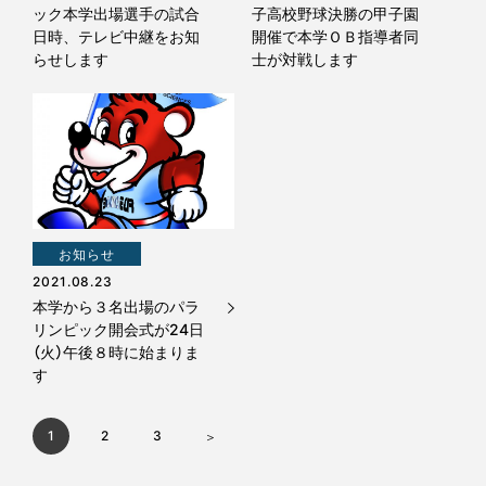
ック本学出場選手の試合
子高校野球決勝の甲子園
日時、テレビ中継をお知
開催で本学ＯＢ指導者同
らせします
士が対戦します
お知らせ
2021.08.23
本学から３名出場のパラ
リンピック開会式が24日
（火）午後８時に始まりま
す
1
2
3