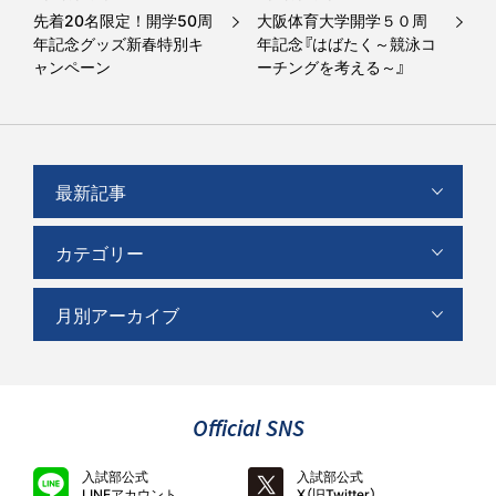
先着20名限定！開学50周
大阪体育大学開学５０周
年記念グッズ新春特別キ
年記念『はばたく～競泳コ
ャンペーン
ーチングを考える～』
最新記事
カテゴリー
月別アーカイブ
Official SNS
入試部公式
入試部公式
LINEアカウント
X（旧Twitter）