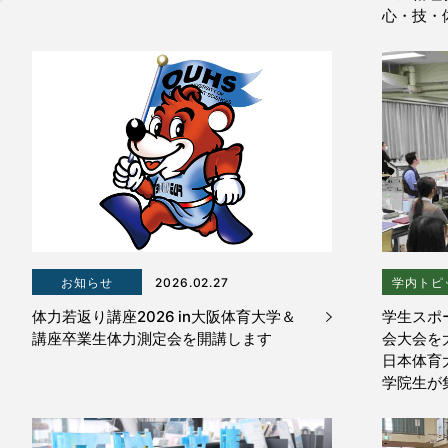
心・技・
お知らせ
2026.02.27
学内トピ
体力若返り講座2026 in大阪体育大学＆
学生スポ
講座卒業生体力測定会を開講します
会大会を
日本体育
学院生が