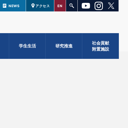
NEWS
アクセス
EN
社会貢献
学生生活
研究推進
附置施設