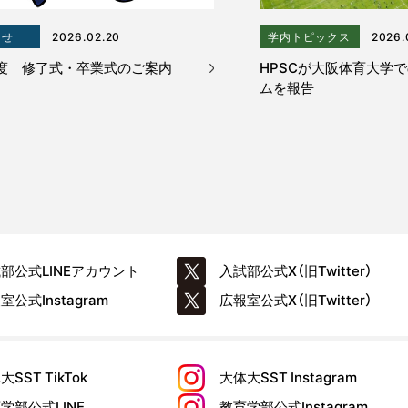
らせ
2026.02.20
学内トピックス
2026.
度 修了式・卒業式のご案内
HPSCが大阪体育大学
ムを報告
試部公式
LINEアカウント
入試部公式
X（旧Twitter）
報室公式
Instagram
広報室公式
X（旧Twitter）
大SST
TikTok
大体大SST
Instagram
育学部公式
LINE
教育学部公式
Instagram