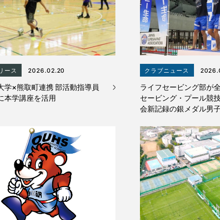
リース
2026.02.20
クラブニュース
2026.
大学×熊取町連携 部活動指導員
ライフセービング部が
に本学講座を活用
セービング・プール競
会新記録の銀メダル男