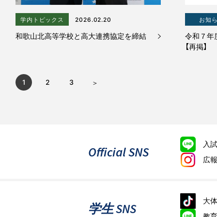
学内トピックス
2026.02.20
お知
和歌山北高等学校と高大連携協定を締結
令和７年
【再掲】
1
2
3
入
Official SNS
広
大体
学生 SNS
教