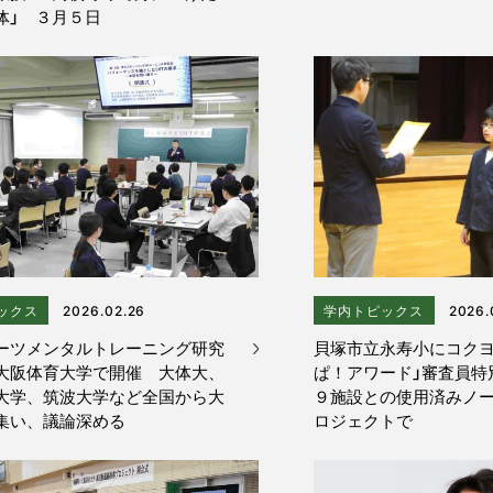
体」 ３月５日
ックス
2026.02.26
学内トピックス
2026.
ーツメンタルトレーニング研究
貝塚市立永寿小にコクヨ
大阪体育大学で開催 大体大、
ぱ！アワード」審査員特
大学、筑波大学など全国から大
９施設との使用済みノ
集い、議論深める
ロジェクトで