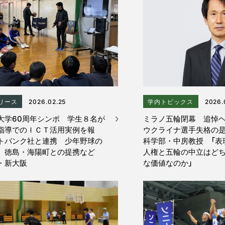
リース
2026.02.25
学内トピックス
2026.
大学60周年シンポ 学生８名が
ミラノ五輪閉幕 追悼
指導でのＩＣＴ活用実例を報
ウクライナ選手失格の
トバンク社と連携 少年野球の
科学部・中房教授 「表
 徳島・海陽町との提携など
人権と五輪の中立はど
・新大阪
な価値なのか」