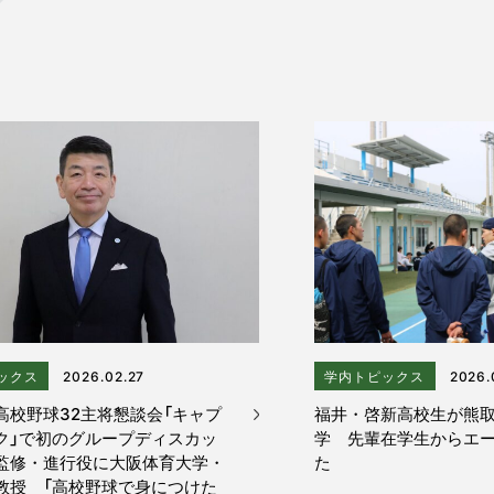
ックス
2026.02.27
学内トピックス
2026.
高校野球32主将懇談会「キャプ
福井・啓新高校生が熊
ク」で初のグループディスカッ
学 先輩在学生からエ
監修・進行役に大阪体育大学・
た
教授 「高校野球で身につけた