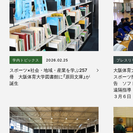
学内トピックス
2026.02.25
プレスリ
スポーツ×社会・地域・産業を学ぶ257
大阪体育
冊 大阪体育大学図書館に「原田文庫」が
スポーツ
誕生
告 ソフ
遠隔指導
３月６日