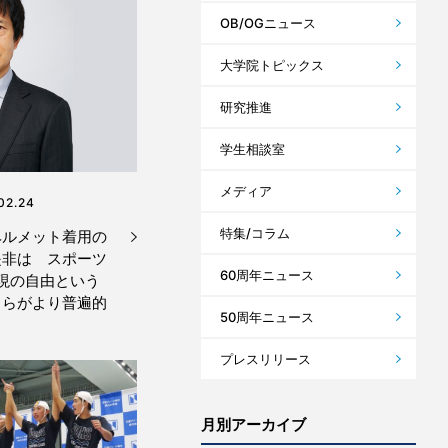
OB/OGニュース
大学院トピックス
研究推進
学生相談室
メディア
02.24
特集/コラム
ヘルメット着用の
是非は スポーツ
60周年ニュース
現の自由という
ちらがより普遍的
50周年ニュース
プレスリリース
月別アーカイブ