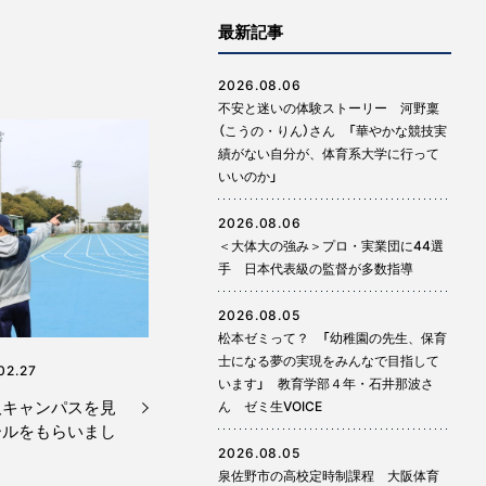
最新記事
2026.08.06
不安と迷いの体験ストーリー 河野稟
（こうの・りん）さん 「華やかな競技実
績がない自分が、体育系大学に行って
いいのか」
2026.08.06
＜大体大の強み＞プロ・実業団に44選
手 日本代表級の監督が多数指導
2026.08.05
松本ゼミって？ 「幼稚園の先生、保育
士になる夢の実現をみんなで目指して
02.27
います」 教育学部４年・石井那波さ
取キャンパスを見
ん ゼミ生VOICE
ールをもらいまし
2026.08.05
泉佐野市の高校定時制課程 大阪体育