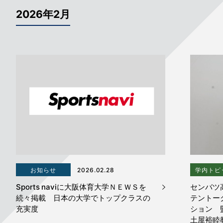
2026年2月
お知らせ
2026.02.28
学内トピ
Sports naviに大阪体育大学ＮＥＷＳを
センバツ
続々掲載 日本の大学でトップクラスの
テントー
充実度
ション 
土屋裕睦