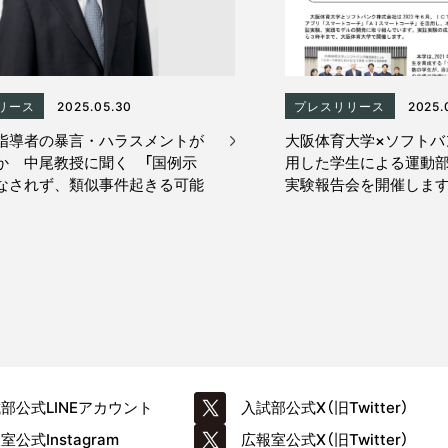
リース
2025.05.30
プレスリリース
2025.
指導者の暴言・ハラスメントが
大阪体育大学×ソフトバ
か 中尾教授に聞く 「国例示
用した学生による運動
なされず、類似事件起きる可能
実験報告会を開催しま
試部公式
LINEアカウント
入試部公式
X（旧Twitter）
報室公式
Instagram
広報室公式
X（旧Twitter）