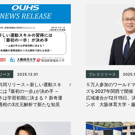
リース
2025.12.01
プレスリリース
2025.1
共同リリース＞新しい運動スキ
５万人参加のワールド
は 「最初の一歩」が決め手 ～
ズを2027年関西で開
さは学習初期に決まる？ 新奇運
広域連合が12月15日、
過程の3次元解析で新たな知見
ンポ 大阪体育大学・