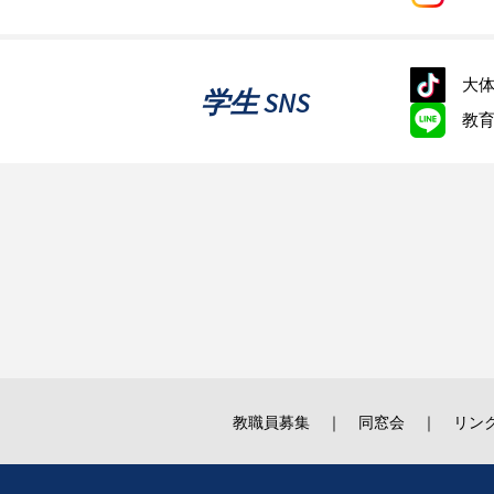
大体
学生 SNS
教
教職員募集
同窓会
リン