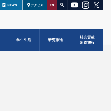
NEWS
アクセス
EN
社会貢献
学生生活
研究推進
附置施設