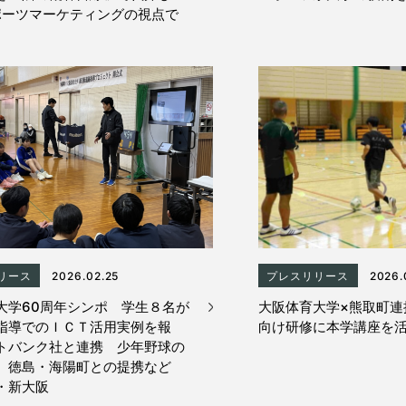
ポーツマーケティングの視点で
リース
2026.02.25
プレスリリース
2026.
大学60周年シンポ 学生８名が
大阪体育大学×熊取町連
指導でのＩＣＴ活用実例を報
向け研修に本学講座を
トバンク社と連携 少年野球の
 徳島・海陽町との提携など
・新大阪