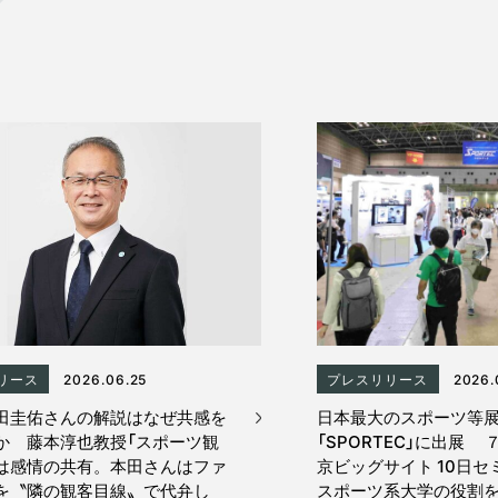
リース
2026.06.25
プレスリリース
2026.
田圭佑さんの解説はなぜ共感を
日本最大のスポーツ等
か 藤本淳也教授「スポーツ観
「SPORTEC」に出展 
は感情の共有。本田さんはファ
京ビッグサイト 10日セ
を〝隣の観客目線〟で代弁し
スポーツ系大学の役割を