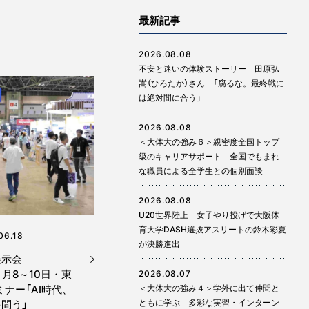
最新記事
2026.08.08
不安と迷いの体験ストーリー 田原弘
嵩（ひろたか）さん 「腐るな。最終戦に
は絶対間に合う」
2026.08.08
＜大体大の強み６＞親密度全国トップ
級のキャリアサポート 全国でもまれ
な職員による全学生との個別面談
2026.08.08
U20世界陸上 女子やり投げで大阪体
育大学DASH選抜アスリートの鈴木彩夏
06.18
が決勝進出
展示会
７月8～10日・東
2026.08.07
＜大体大の強み４＞学外に出て仲間と
ミナー「AI時代、
ともに学ぶ 多彩な実習・インターン
問う」