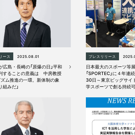
リース
2025.08.01
プレスリリース
2025.
長が広島・長崎の「原爆の日」平和
日本最大のスポーツ等
列することの意義は 中房教授
「SPORTEC」に４年
ピズム推進の一環。新体制の象
30日～東京ビッグサイ
り組みだ」
学スポーツで創る持続可