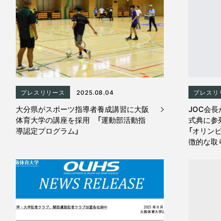
プレスリリース
2025.08.04
プレスリ
大分県がスポーツ指導者養成講習に大阪
JOC会
体育大学の講座を採用 「運動部活動指
式典に参
導認定プログラム」
「オリン
徴的な取