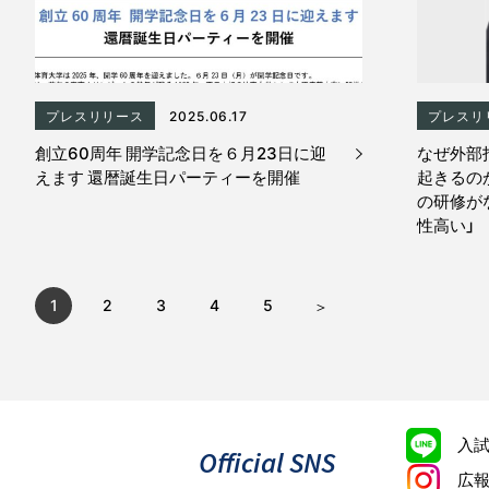
プレスリリース
2025.06.17
プレスリ
創立60周年 開学記念日を６月23日に迎
なぜ外部
えます 還暦誕生日パーティーを開催
起きるの
の研修が
性高い」
1
2
3
4
5
入
Official SNS
広