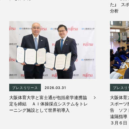
た」 ス
分析
プレスリリース
2026.03.31
プレスリ
大阪体育大学と富士通が包括産学連携協
大阪体育
定を締結 ＡＩ体操採点システムをトレ
スポーツ
ーニング施設として世界初導入
告 ソフ
遠隔指導
３月６日