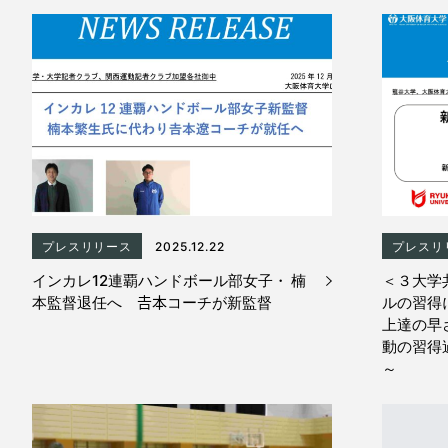
プレスリリース
2025.12.22
プレスリ
インカレ12連覇ハンドボール部女子・ 楠
＜３大学
本監督退任へ 𠮷本コーチが新監督
ルの習得に
上達の早
動の習得
～