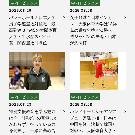
学内トピックス
学内トピックス
2025.08.29
2025.08.28
バレーボール西日本大学
女子野球全日本インカ
男子学連選抜対抗戦 最
レ 大阪体育大学は13得
高到達３ｍ45の大阪体育
点の猛攻で準々決勝へ
大学・出水がスパイク
侍ジャパンの主砲・山本
賞 関西選抜は５位
が先制打
学内トピックス
学内トピックス
2025.08.28
2025.08.28
特別支援教育を学ぶ魅力
ハンドボール女子アジア
は？ 「障がいの有無にか
ジュニア選手権 日本は
かわらず、持っている力
中国を降し決勝で韓国と
を発揮し、一緒に高め合
対戦へ 大阪体育大学・