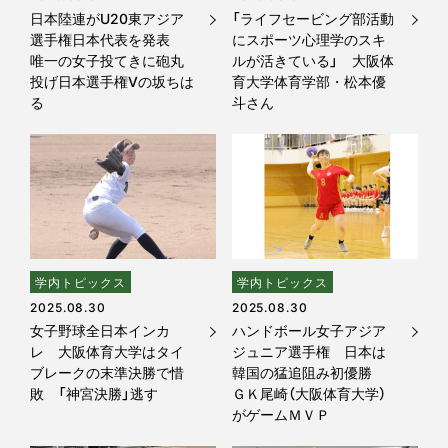
日本陸連がU20東アジア
「ライフセービング部活動
選手権日本代表を発表
にスポーツ心理学のスキ
唯一の女子投てきに砲丸
ルが活きている」 大阪体
投げ日本選手権Vの坂ちは
育大学体育学部・松本優
る
斗さん
学内トピックス
学内トピックス
2025.08.30
2025.08.30
女子野球全日本インカ
ハンドボール女子アジア
レ 大阪体育大学はタイ
ジュニア選手権 日本は
ブレークの末準決勝で惜
韓国の猛追阻み初優勝
敗 「神宮決勝」逃す
ＧＫ尾崎（大阪体育大学）
がゲームＭＶＰ