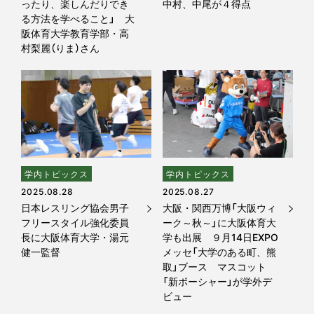
ったり、楽しんだりでき
中村、中尾が４得点
る方法を学べること」 大
阪体育大学教育学部・高
村梨麗（りま）さん
学内トピックス
学内トピックス
2025.08.28
2025.08.27
日本レスリング協会男子
大阪・関西万博「大阪ウィ
フリースタイル強化委員
ーク～秋～」に大阪体育大
長に大阪体育大学・湯元
学も出展 ９月14日EXPO
健一監督
メッセ「大学のある町、熊
取」ブース マスコット
「新ボーシャー」が学外デ
ビュー