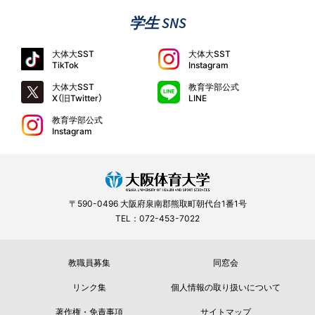
学生 SNS
大体大SST
大体大SST
TikTok
Instagram
大体大SST
教育学部公式
X（旧Twitter）
LINE
教育学部公式
Instagram
〒590-0496 大阪府泉南郡熊取町朝代台1番1号
TEL：072-453-7022
教職員募集
同窓会
リンク集
個人情報の取り扱いについて
著作権・免責事項
サイトマップ