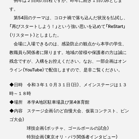
例年は２日間の日程ですが、昨年に続き１日のみとしま
す。
第54回のテーマは、コロナ禍で落ち込んだ状況を払拭し、
「再びスタートしよう！」という強い思いを込めて「ReStart」
（リスタート）としました。
会場に入場できるのは、感染防止の観点から本学の学生、
教職員ら関係者に限ります。地域の皆様や保護者の方は誠に
残念ですが、入構をお控えください。なお、一部企画はオン
ライン（YouTube）で配信しますので、是非ご覧ください。
◆日時 令和３年１０月３１日（日）、メインステージは１３
時～１８時
◆場所 本学A地区駐車場及び第4体育館
◆内容 ステージ企画（のど自慢大会、仮装コンテスト、ビン
ゴ大会）
球技企画（ボッチャ、ゴールボールの試合）
特別企画（東京オリ・パラ関係者インタビュー）