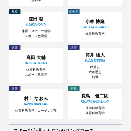
教授
准教授
森田 啓
小林 博隆
HIRAKU MORITA
HIROTAKA KOBAYASHI
体育・スポーツ哲学
体育科教育学
スポーツ教育学
講師
講師
筒井 雄大
高田 大輔
YUDAI TSUTSUI
DAISUKE TAKATA
武道史
体育科教育学
武道思想
スポーツ教育学
剣道
講師
助教
長島 健二朗
村上 なおみ
KENJIRO NAGASHIMA
NAOMI MURAKAMI
保健科教育学
体育科教育学、コーチング学
体育科教育学
スポーツ心理・カウンセリングコース