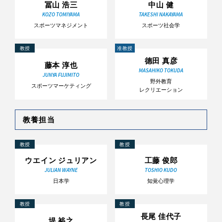
冨山 浩三
中山 健
KOZO TOMIYAMA
TAKESHI NAKAYAMA
スポーツマネジメント
スポーツ社会学
教授
准教授
德田 真彦
藤本 淳也
MASAHIKO TOKUDA
JUNYA FUJIMITO
野外教育
スポーツマーケティング
レクリエーション
教養担当
教授
教授
ウエイン ジュリアン
工藤 俊郎
JULIAN WAYNE
TOSHIO KUDO
日本学
知覚心理学
教授
教授
長尾 佳代子
堤 裕之