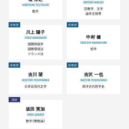
KAYOKO NAGAO
HIROYUKI TSUTSUMI
宗教学、文学
数学
論作文指導
准教授
准教授
川上 陽子
中村 健
YOKO KAWAKAMI
TAKESHI NAKAMURA
国際関係学
国際環境法
哲学
フランス法
准教授
准教授
吉川 望
吉沢 一也
NOZOMI YOSHIKAWA
KAZUYA YOSHIZAWA
日本近現代文学
西洋古代哲学史
講師
坂田 実加
MIKA SAKATA
数学（整数論）