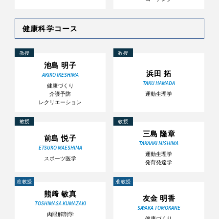
健康科学コース
教授
教授
池島 明子
浜田 拓
AKIKO IKESHIMA
TAKU HAMADA
健康づくり
介護予防
運動生理学
レクリエーション
教授
教授
三島 隆章
前島 悦子
TAKAAKI MISHIMA
ETSUKO MAESHIMA
運動生理学
スポーツ医学
発育発達学
准教授
准教授
熊﨑 敏真
友金 明香
TOSHIMASA KUMAZAKI
SAYAKA TOMOKANE
肉眼解剖学
健康づくり