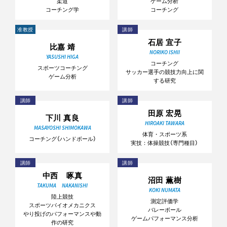
柔道
ゲーム分析
コーチング学
コーチング
准教授
講師
石居 宜子
比嘉 靖
NORIKO ISHII
YASUSHI HIGA
コーチング
スポーツコーチング
サッカー選手の競技力向上に関
ゲーム分析
する研究
講師
講師
田原 宏晃
下川 真良
HIROAKI TAWARA
MASAYOSHI SHIMOKAWA
体育・スポーツ系
コーチング（ハンドボール）
実技：体操競技（専門種目）
講師
講師
中西 啄真
沼田 薫樹
TAKUMA NAKANISHI
KOKI NUMATA
陸上競技
測定評価学
スポーツバイオメカニクス
バレーボール
やり投げのパフォーマンスや動
ゲームパフォーマンス分析
作の研究