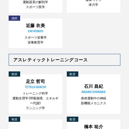
運動器系の解剖学
体力学
スポーツ医学
講師
近藤 衣美
EMI KONDO
スポーツ栄養学
栄養教育学
アスレティックトレーニングコース
教授
教授
足立 哲司
石川 昌紀
TETSUJI ADACHI
MASAKI ISHIKAWA
トレーニング科学
運動生理学（呼吸循環、エネルギ
身体運動中の神経
ー代謝）
筋機能メカニクス
ランニング学
教授
教授
橋本 祐介