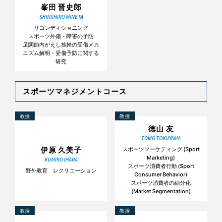
峯田 晋史郎
SHINSHIRO MINETA
リコンディショニング
スポーツ外傷・障害の予防
足関節内がえし捻挫の受傷メカ
ニズム解明・受傷予防に関する
研究
スポーツマネジメントコース
教授
教授
徳山 友
TOMO TOKUYAMA
伊原 久美子
スポーツマーケティング (Sport
Marketing)
KUMIKO IHARA
スポーツ消費者行動 (Sport
野外教育 レクリエーション
Consumer Behavior)
スポーツ消費者の細分化
(Market Segmentation)
教授
教授