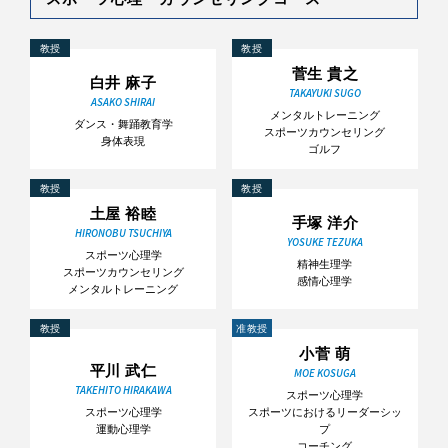
教授
教授
菅生 貴之
白井 麻子
TAKAYUKI SUGO
ASAKO SHIRAI
メンタルトレーニング
ダンス・舞踊教育学
スポーツカウンセリング
身体表現
ゴルフ
教授
教授
土屋 裕睦
手塚 洋介
HIRONOBU TSUCHIYA
YOSUKE TEZUKA
スポーツ心理学
精神生理学
スポーツカウンセリング
感情心理学
メンタルトレーニング
教授
准教授
小菅 萌
平川 武仁
MOE KOSUGA
TAKEHITO HIRAKAWA
スポーツ心理学
スポーツ心理学
スポーツにおけるリーダーシッ
運動心理学
プ
コーチング