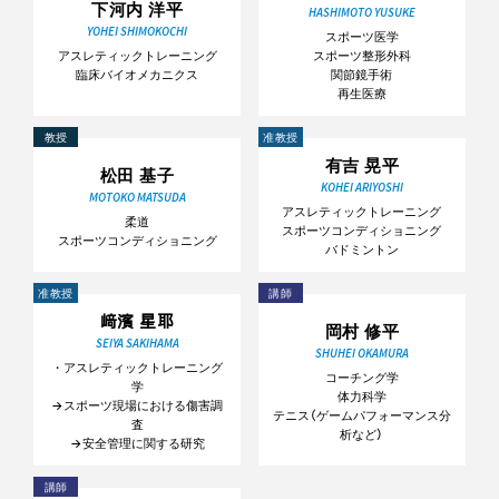
下河内 洋平
HASHIMOTO YUSUKE
YOHEI SHIMOKOCHI
スポーツ医学
アスレティックトレーニング
スポーツ整形外科
臨床バイオメカニクス
関節鏡手術
再生医療
教授
准教授
有吉 晃平
松田 基子
KOHEI ARIYOSHI
MOTOKO MATSUDA
アスレティックトレーニング
柔道
スポーツコンディショニング
スポーツコンディショニング
バドミントン
准教授
講師
﨑濱 星耶
岡村 修平
SEIYA SAKIHAMA
SHUHEI OKAMURA
・アスレティックトレーニング
コーチング学
学
体力科学
→スポーツ現場における傷害調
テニス（ゲームパフォーマンス分
査
析など）
→安全管理に関する研究
講師