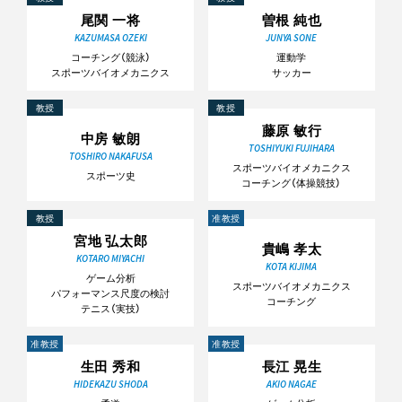
尾関 一将
曽根 純也
KAZUMASA OZEKI
JUNYA SONE
コーチング（競泳）
運動学
スポーツバイオメカニクス
サッカー
教授
教授
藤原 敏行
中房 敏朗
TOSHIYUKI FUJIHARA
TOSHIRO NAKAFUSA
スポーツバイオメカニクス
スポーツ史
コーチング（体操競技）
教授
准教授
宮地 弘太郎
貴嶋 孝太
KOTARO MIYACHI
KOTA KIJIMA
ゲーム分析
スポーツバイオメカニクス
パフォーマンス尺度の検討
コーチング
テニス（実技）
准教授
准教授
生田 秀和
長江 晃生
HIDEKAZU SHODA
AKIO NAGAE