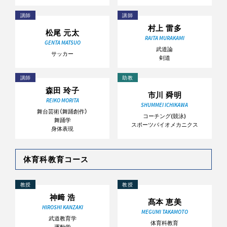
講師
講師
村上 雷多
松尾 元太
RAITA MURAKAMI
GENTA MATSUO
武道論
サッカー
剣道
講師
助教
森田 玲子
市川 舜明
REIKO MORITA
SHUMMEI ICHIKAWA
舞台芸術（舞踊創作）
コーチング(競泳)
舞踊学
スポーツバイオメカニクス
身体表現
体育科教育コース
教授
教授
神﨑 浩
髙本 恵美
HIROSHI KANZAKI
MEGUMI TAKAMOTO
武道教育学
体育科教育
運動学