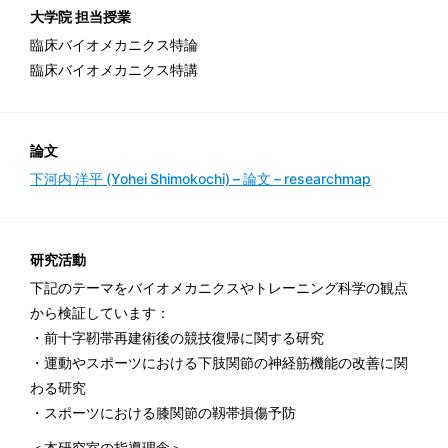
大学院 担当授業
臨床バイオメカニクス特論
臨床バイオメカニクス特講
論文
下河内 洋平 (Yohei Shimokochi) – 論文 – researchmap
研究活動
下記のテーマをバイオメカニクスやトレーニング科学の観点
から検証しています：
・前十字靭帯再建術後の競技復帰に関する研究
・運動やスポーツにおける下肢関節の神経筋機能の改善に関
わる研究
・スポーツにおける膝関節の靱帯損傷予防
＜本研究室の指導理念＞