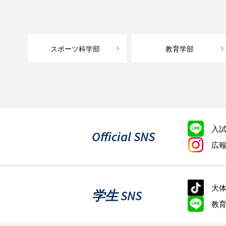
スポーツ科学部
教育学部
入
Official SNS
広
大体
学生 SNS
教