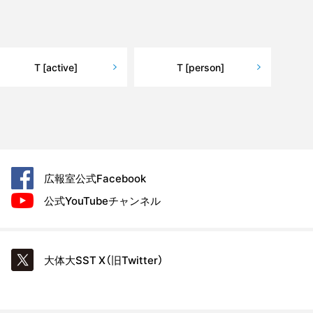
T [active]
T [person]
広報室公式
Facebook
公式YouTube
チャンネル
大体大SST
X（旧Twitter）