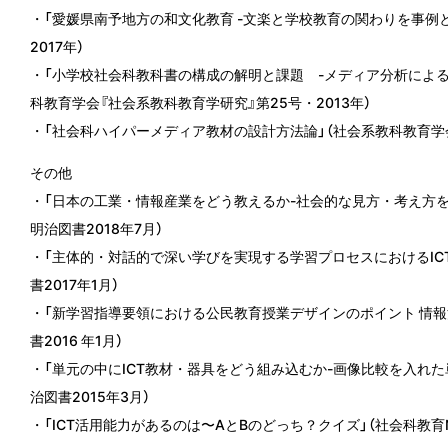
・「愛媛県南予地方の和文化教育 -文楽と学校教育の関わりを事例と
2017年）
・「小学校社会科教科書の構成の解明と課題 -メディア分析による
科教育学会『社会系教科教育学研究』第25号・2013年）
・「社会科ハイパーメディア教材の設計方法論」（社会系教科教育学会
その他
・「日本の工業・情報産業をどう教えるか-社会的な見方・考え方を鍛え
明治図書2018年7月）
・「主体的・対話的で深い学びを実現する学習プロセスにおけるICTの
書2017年1月）
・「新学習指導要領における公民教育授業デザインのポイント 情報活
書2016 年1月）
・「単元の中にICT教材・器具をどう組み込むか-画像比較を入れた単
治図書2015年3月）
・「ICT活用能力があるのは〜AとBのどっち？クイズ」（社会科教育No