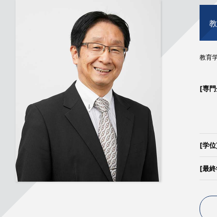
教育
[専門
[学位
[最終