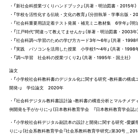
・「新社会科授業づくりハンドブック」（共著・明治図書・2015年）
・「学校を活性化する伝統・文化の教育」（分担執筆・学事出版・20
・「社会科重要用語定着テスト発展・補充ミニ教材集 6学年」（明治
・「江戸時代”間違って教えてませんか」（単著・明治図書・2003年
・「社会科調べ学習のための学び方カード3年〜6年」（共著・1998
・「実践 パソコンを活用した授業 小学校1〜4年」（共著・1998
・「調べ学習 社会科の授業づくり2」（共著・1995年・国土社）
論文
・「小学校社会科教科書のデジタル化に関する研究 -教科書の構
開発-」 学位論文 2020年
・「社会科デジタル教科書設計論 -教科書の構造分析とマルチメデ
例開発を手がかりに-」（日本教科教育学会 『日本教科教育学会誌』第4
・「小学校社会科デジタル副読本の設計と開発に関する研究 -愛
りに-」（社会系教科教育学会『社会系教科教育学研究』第30号＿201