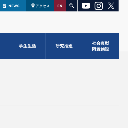
NEWS
アクセス
EN
社会貢献
学生生活
研究推進
附置施設