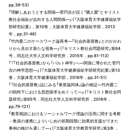
pp.39-53）
「理解しあおうとする関係—菅円吉が説く”隣人愛”とキリスト
教社会福祉が志向する人間関係—」（『大阪体育大学健康福祉学
部研究紀要』，第10巻，大阪体育大学健康福祉学部，2013
年，pp.31-46）
「竹内愛二のケースワーク論再考―「社会的基督教」とのかかわ
りから見出す新たな視角―」（『キリスト教社会問題研究』第64
号，同志社大学人文科学研究所，2015年，pp.81-113）
「『「社会的基督教』から『バルト神学』へ―関係に導かれた菅円
吉の神学思想―」（『大阪体育大学健康福祉学部研究紀要』第13
巻，大阪体育大学健康福祉学部，2016年，pp.31-51）
「『社会的基督教』誌にみる「東亜協同体」論の検証―竹内愛二
の戦時下における思想探求をめぐって―」（『キリスト教社会問
題研究』第65号，同志社大学人文科学研究所，2016年，
pp.79-121）
「教育相談におけるソーシャルワーク理論の活用に関する考察
－教員の連携によりいじめの初期段階に効果的支援ができた
事例の検討を通して―」（『大阪体育大学教育学研究』第3巻 ，