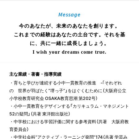
Message
今のあなたが、未来のあなたを創ります。
これまでの経験はあなたの土台です。それを基
に、共に一緒に成長しましょう。
I wish your dreams come true.
主な業績・著書・指導実績
・育ちと学びが連続する小中一貫教育の推進 -｢それぞれ
の 世界が羽ばたく”堺っ子”」をはぐくむために（大阪府公立
小学校教育研究会 OSAKA教育思潮 第202号）
・小中一貫教育をデザインする「カリキュラム・マネジメント
52の疑問」（共著 東洋館出版社）
・中学校における学習評価に関する参考資料（共著 大阪府教
育委員会）
・中学社会科“アクティブ・ラーニング発問”174（共著 学芸み