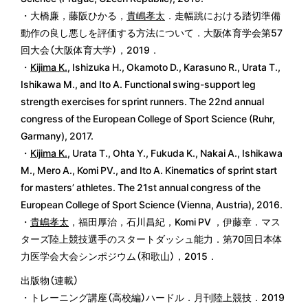
・大橋廉，藤阪ひかる，
貴嶋孝太
．走幅跳における踏切準備
動作の良し悪しを評価する方法について．大阪体育学会第57
回大会（大阪体育大学），2019．
・
Kijima K.
, Ishizuka H., Okamoto D., Karasuno R., Urata T.,
Ishikawa M., and Ito A. Functional swing-support leg
strength exercises for sprint runners. The 22nd annual
congress of the European College of Sport Science (Ruhr,
Garmany), 2017.
・
Kijima K.
, Urata T., Ohta Y., Fukuda K., Nakai A., Ishikawa
M., Mero A., Komi PV., and Ito A. Kinematics of sprint start
for masters’ athletes. The 21st annual congress of the
European College of Sport Science (Vienna, Austria), 2016.
・
貴嶋孝太
，福田厚治，石川昌紀，Komi PV ，伊藤章．マス
ターズ陸上競技選手のスタートダッシュ能力．第70回日本体
力医学会大会シンポジウム（和歌山），2015．
出版物（連載）
・トレーニング講座（高校編）ハードル．月刊陸上競技．2019