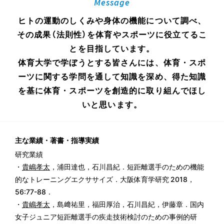
Message
ヒトの運動のしくみや身体の機能について調べ、
その成果（法則性）を体育やスポーツに役立てるこ
とを目指しています。
体育大学で学ぼうとする皆さんには、体育・スポ
ーツに関する学問を通して知識を深め、得た知識
を基に体育・スポーツを創造的に取り組んでほし
いと思います。
主な業績・著書・指導実績
研究業績
・
貴嶋孝太
，浦田達也，石川昌紀．短距離選手のための機能
的なトレーニングエクササイズ．大阪体育学研究 2018，
56:77-88．
・
貴嶋孝太
，島﨑祐里，福田厚治，石川昌紀，伊藤章．国内
女子ジュニア短距離選手の疾走技術検討のための事例的研