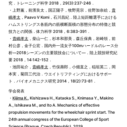
究．トレーニング科学 2018，29(3):237-246．
・上野薫，前濱良太，国正陽子，牧野晃宗，佐野加奈絵，
貴
嶋孝太
，Paavo V Komi，石川昌紀．陸上短距離選手における
ハムストリングス各筋内の筋横断面積の形態分布の特徴と競
技力との関係．体力科学 2018，6:383-391．
・
貴嶋孝太
，柴山一仁，杉本和那美，森丘保典，岩崎領，前
村公彦，金子公宏．国内外一流女子100mハードルのレース分
析―2018シーズンの主要競技会について―．陸上競技研究紀
要 2018，14:142-152．
・池田祐介，
貴嶋孝太
，竹俣壽郎，小畑直之，稲垣英二，岡
本実，菊田三代治．ウエイトリフティングにおけるサポー
ト．バイオメカニクス研究 2014，18(2):73-81．
学会発表
・
Kijima K.
, Kishizawa H., Kataoka S., Knimasa Y., Makino
A., Ishikawa M., and Ito A. Mechanics of effective
propulsion movements for the wheelchair sprint start. The
24th annual congress of the European College of Sport
Science (Prague, Czech Republic), 2019.