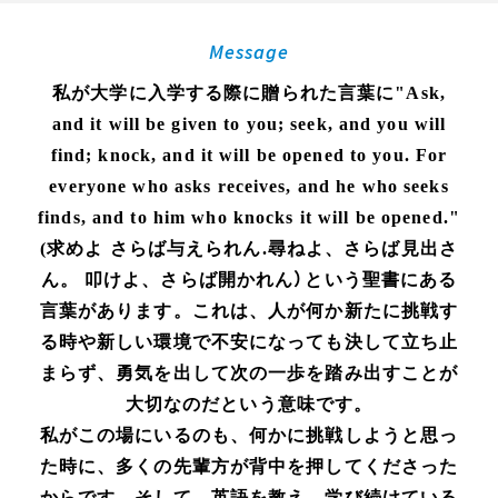
Message
私が大学に入学する際に贈られた言葉に"Ask,
and it will be given to you; seek, and you will
find; knock, and it will be opened to you. For
everyone who asks receives, and he who seeks
finds, and to him who knocks it will be opened."
(求めよ さらば与えられん.尋ねよ、さらば見出さ
ん。 叩けよ、さらば開かれん）という聖書にある
言葉があります。これは、人が何か新たに挑戦す
る時や新しい環境で不安になっても決して立ち止
まらず、勇気を出して次の一歩を踏み出すことが
大切なのだという意味です。
私がこの場にいるのも、何かに挑戦しようと思っ
た時に、多くの先輩方が背中を押してくださった
からです。そして、英語を教え、学び続けている