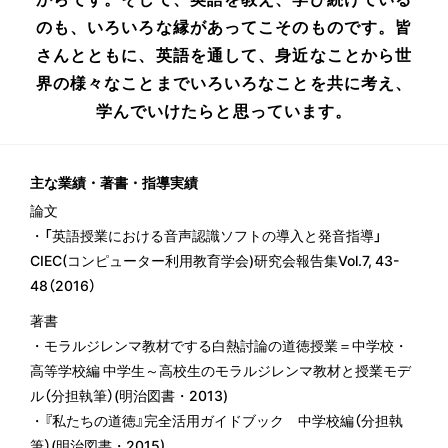
のも、いろいろな縁があってこそのものです。皆
さんとともに、英語を通して、身近なことから世
界の様々なことまでいろいろなことを共に考え、
学んでいけたらと思っています。
主な業績・著書・指導実績
論文
・「英語授業における音声認識ソフトの導入と発音指導」
CIEC(コンピューター利用教育学会)研究会報告集Vol.7, 43-
48（2016）
著書
・モラルジレンマ教材でする白熱討論の道徳授業＝中学校・
高等学校編 中学生～高校生のモラルジレンマ教材と授業モデ
ル（分担執筆）(明治図書・2013)
・『私たちの道徳』完全活用ガイドブック 中学校編（分担執
筆）(明治図書・2015)