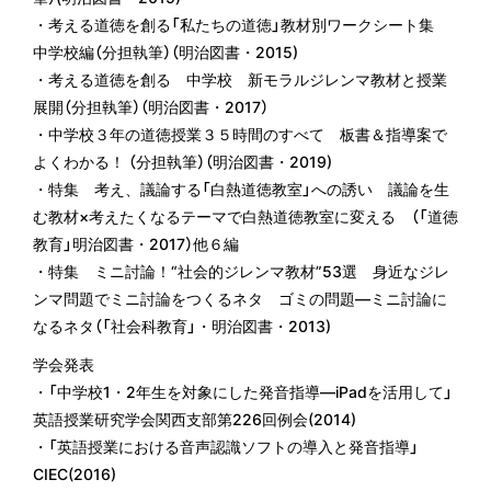
・考える道徳を創る「私たちの道徳」教材別ワークシート集
中学校編（分担執筆）（明治図書・2015)
・考える道徳を創る 中学校 新モラルジレンマ教材と授業
展開（分担執筆）（明治図書・2017）
・中学校３年の道徳授業３５時間のすべて 板書＆指導案で
よくわかる！ （分担執筆）（明治図書・2019)
・特集 考え、議論する「白熱道徳教室」への誘い 議論を生
む教材×考えたくなるテーマで白熱道徳教室に変える （「道徳
教育」明治図書・2017）他６編
・特集 ミニ討論！“社会的ジレンマ教材”53選 身近なジレ
ンマ問題でミニ討論をつくるネタ ゴミの問題―ミニ討論に
なるネタ（「社会科教育」・明治図書・2013)
学会発表
・「中学校1・2年生を対象にした発音指導―iPadを活用して」
英語授業研究学会関西支部第226回例会(2014)
・「英語授業における音声認識ソフトの導入と発音指導」
CIEC(2016)