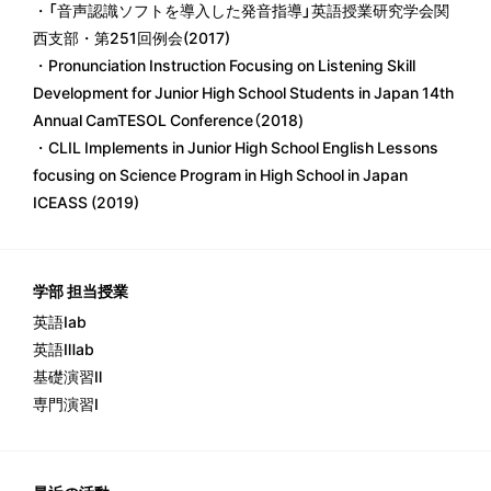
・「音声認識ソフトを導入した発音指導」英語授業研究学会関
西支部・第251回例会(2017)
・Pronunciation Instruction Focusing on Listening Skill
Development for Junior High School Students in Japan 14th
Annual CamTESOL Conference（2018)
・CLIL Implements in Junior High School English Lessons
focusing on Science Program in High School in Japan
ICEASS (2019)
学部 担当授業
英語Ⅰab
英語Ⅲab
基礎演習Ⅱ
専門演習Ⅰ