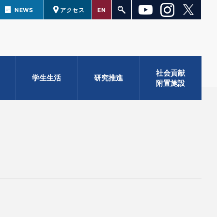
NEWS
アクセス
EN
社会貢献
学生生活
研究推進
附置施設