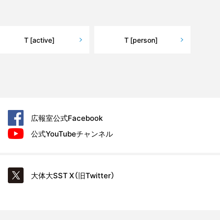
T [active]
T [person]
広報室公式
Facebook
公式YouTube
チャンネル
大体大SST
X（旧Twitter）