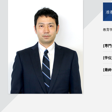
准
教育
[専門
[学位
[最終