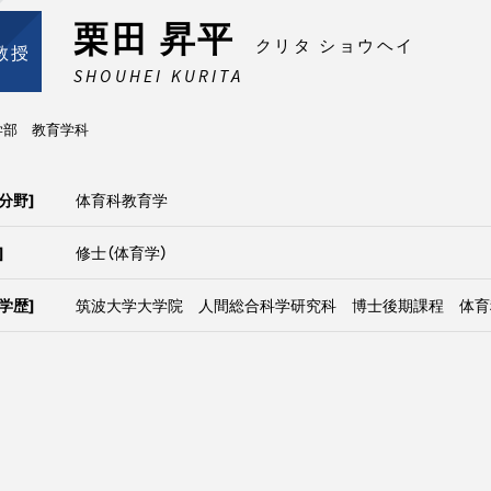
栗田 昇平
クリタ ショウヘイ
教授
SHOUHEI KURITA
学部 教育学科
分野]
体育科教育学
]
修士（体育学）
学歴]
筑波大学大学院 人間総合科学研究科 博士後期課程 体育