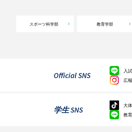
スポーツ科学部
教育学部
入
Official SNS
広
大体
学生 SNS
教