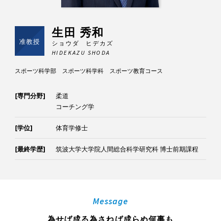
生田 秀和
准教授
ショウダ ヒデカズ
HIDEKAZU SHODA
スポーツ科学部 スポーツ科学科 スポーツ教育コース
[専門分野]
柔道
コーチング学
[学位]
体育学修士
[最終学歴]
筑波大学大学院人間総合科学研究科 博士前期課程
Message
為せば成る為さねば成らぬ何事も