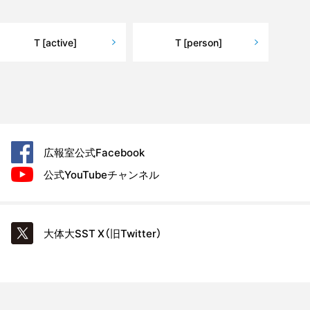
T [active]
T [person]
広報室公式
Facebook
公式YouTube
チャンネル
大体大SST
X（旧Twitter）