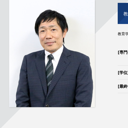
教育
[専門
[学位
[最終