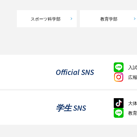
スポーツ科学部
教育学部
入
Official SNS
広
大体
学生 SNS
教