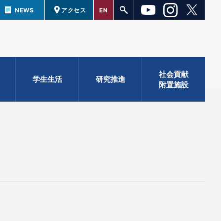
NEWS
アクセス
EN
社会貢献
学生生活
研究推進
附置施設