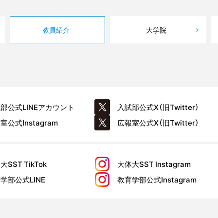
教員紹介
大学院
試部公式
LINEアカウント
入試部公式
X（旧Twitter）
報室公式
Instagram
広報室公式
X（旧Twitter）
大SST
TikTok
大体大SST
Instagram
育学部公式
LINE
教育学部公式
Instagram