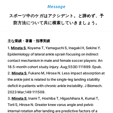
Message
スポーツ中のケガはアクシデント。と諦めず、予
防方法について共に模索していきましょう。
主な業績・著書・指導実績
1.
Mineta S
, Koyama T, Yamaguchi S, Inagaki H, Sekine Y.
Epidemiology of lateral ankle sprain focusing on indirect
contact mechanism in male and female soccer players: An
18.5-month cohort study.Injury. Aug;55(8):111699. Epub.
2.
Mineta S
, Fukano M, Hirose N. Less impact absorption at
the ankle joint is related to the single-leg landing stability
deficit in patients with chronic ankle instability. J Biomech.
2023 Mar;149:111509.
3.
Mineta S
, Inami T, Hoshiba T, Higashihara A, Kumai T,
Torii S, Hirose N. Greater knee varus angle and pelvic
internal rotation after landing are predictive factors of a