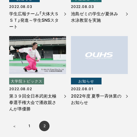
2022.08.03
2022.08.03
学生広報チーム「大体大Ｓ
池島ゼミの学生が夏休み
ＳＴ」発進～学生SNSスタ
水泳教室を実施
ート
大学院トピックス
お知らせ
2022.08.02
2022.08.01
第３９回全日本武術太極
2022年度 夏季一斉休業の
拳選手権大会で潘政親さ
お知らせ
んが準優勝
1
2