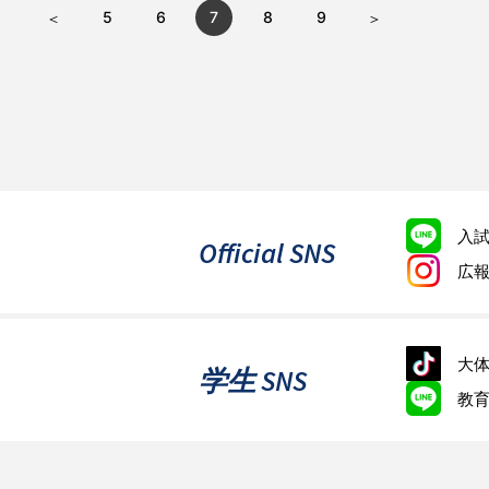
5
6
7
8
9
入
Official SNS
広
大体
学生 SNS
教