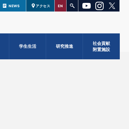
NEWS
アクセス
EN
社会貢献
学生生活
研究推進
附置施設