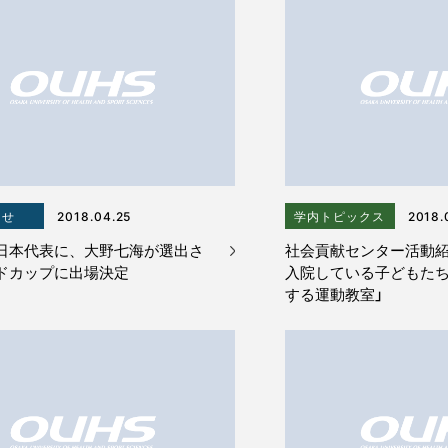
らせ
2018.04.25
学内トピックス
2018.
日本代表に、大野七海が選出さ
社会貢献センター活動紹
ドカップに出場決定
入院している子どもた
する運動教室」