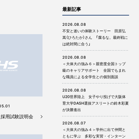
最新記事
2026.08.08
不安と迷いの体験ストーリー 田原弘
嵩（ひろたか）さん 「腐るな。最終戦に
は絶対間に合う」
2026.08.08
＜大体大の強み６＞親密度全国トップ
級のキャリアサポート 全国でもまれ
な職員による全学生との個別面談
2026.08.08
U20世界陸上 女子やり投げで大阪体
育大学DASH選抜アスリートの鈴木彩夏
05.01
が決勝進出
員採用試験説明会
2026.08.07
＜大体大の強み４＞学外に出て仲間と
ともに学ぶ 多彩な実習・インターン