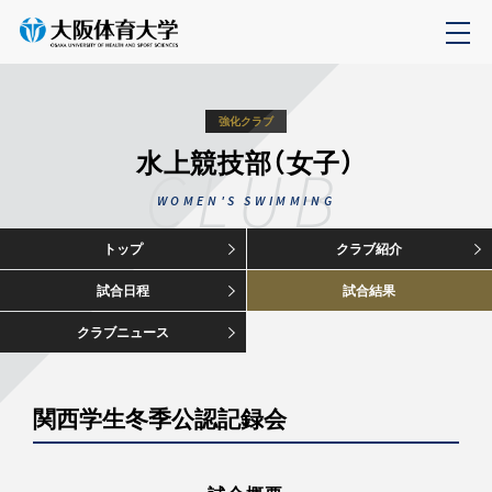
強化クラブ
水上競技部（女子）
CLUB
WOMEN'S SWIMMING
トップ
クラブ紹介
試合日程
試合結果
クラブニュース
関西学生冬季公認記録会