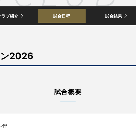
クラブ紹介
試合日程
試合結果
2026
試合概要
ン部