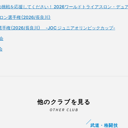
の挑戦を応援してください！ 2026ワールドトライアスロン・デ
ン選手権（2026/長良川）
権（2026/長良川） -JOC ジュニアオリンピックカップ-
会
会
他のクラブを見る
OTHER CLUB
武道・格闘技