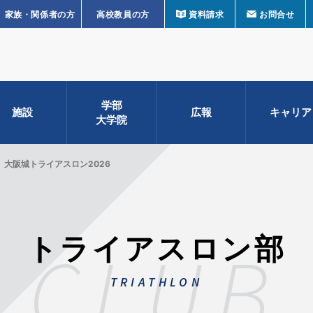
家族・関係者の方
高校教員の方
資料請求
お問合せ
学部
施設
広報
キャリア
大学院
大阪城トライアスロン2026
トライアスロン部
CLUB
TRIATHLON