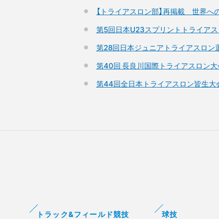
【トライアスロン部】再掲載＿世界へ
第5回日本U23スプリントトライアスロ
第28回日本ジュニアトライアスロン選手
第40回 長良川国際トライアスロン大
第44回全日本トライアスロン皆生大
トラック&フィールド競技
球技