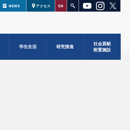
NEWS
アクセス
EN
社会貢献
学生生活
研究推進
附置施設