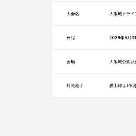
大会名
大阪城トライア
日程
2026年5月3
会場
大阪城公園及び
対戦相手
横山輝孟（体育