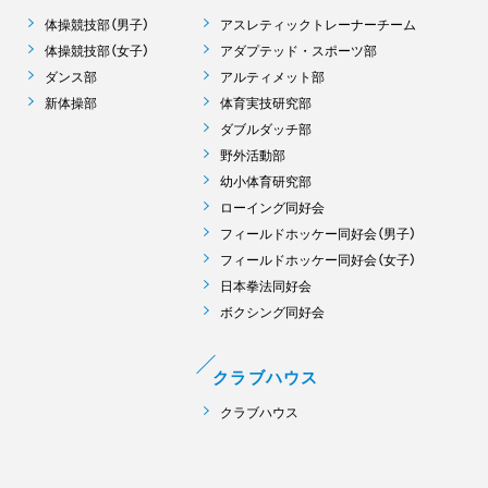
体操競技部（男子）
アスレティックトレーナーチーム
体操競技部（女子）
アダプテッド・スポーツ部
ダンス部
アルティメット部
新体操部
体育実技研究部
ダブルダッチ部
野外活動部
幼小体育研究部
ローイング同好会
フィールドホッケー同好会（男子）
フィールドホッケー同好会（女子）
日本拳法同好会
ボクシング同好会
クラブハウス
クラブハウス