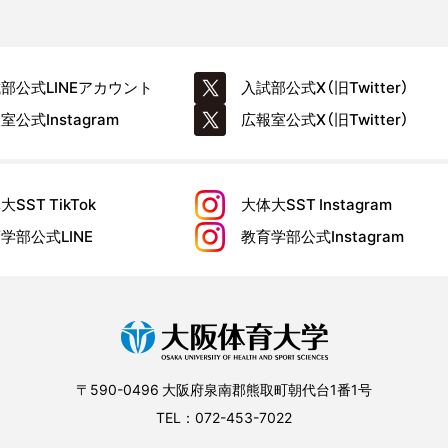
試部公式
LINEアカウント
入試部公式
X（旧Twitter）
報室公式
Instagram
広報室公式
X（旧Twitter）
大SST
TikTok
大体大SST
Instagram
育学部公式
LINE
教育学部公式
Instagram
〒590-0496 大阪府泉南郡熊取町朝代台1番1号
TEL：072-453-7022