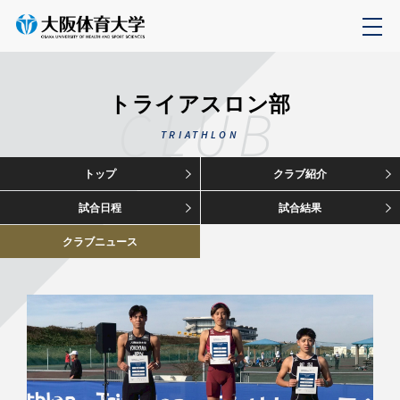
トライアスロン部
CLUB
TRIATHLON
トップ
クラブ紹介
試合日程
試合結果
クラブニュース