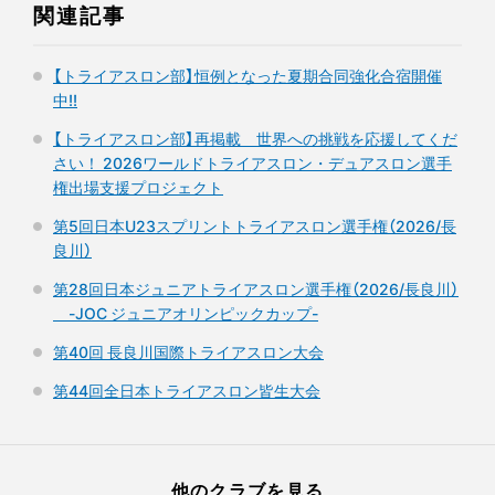
関連記事
【トライアスロン部】恒例となった夏期合同強化合宿開催
中!!
【トライアスロン部】再掲載＿世界への挑戦を応援してくだ
さい！ 2026ワールドトライアスロン・デュアスロン選手
権出場支援プロジェクト
第5回日本U23スプリントトライアスロン選手権（2026/長
良川）
第28回日本ジュニアトライアスロン選手権（2026/長良川）
-JOC ジュニアオリンピックカップ-
第40回 長良川国際トライアスロン大会
第44回全日本トライアスロン皆生大会
他のクラブを見る