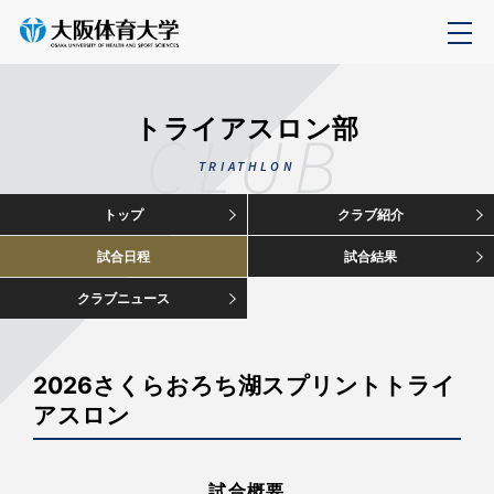
トライアスロン部
CLUB
TRIATHLON
トップ
クラブ紹介
試合日程
試合結果
クラブニュース
2026さくらおろち湖スプリントトライ
アスロン
試合概要