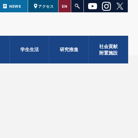
NEWS
アクセス
EN
社会貢献
学生生活
研究推進
附置施設