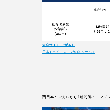
総合順位・
山嵜 佑莉愛
12時間3
体育学部
（163位：女
（4年生）
大会サイト_リザルト
日本トライアスロン連合_リザルト
西日本インカレから1週間後のロング