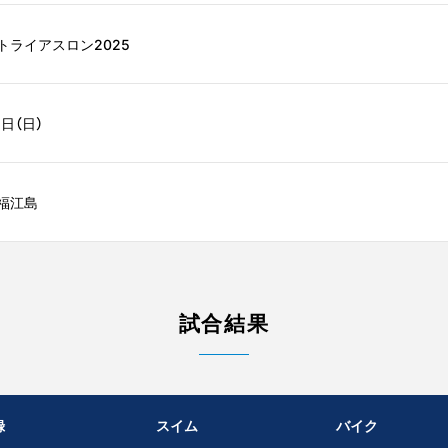
トライアスロン2025
5日（日）
福江島
試合結果
録
スイム
バイク