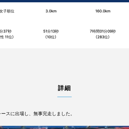
女子順位
3.0km
160.0km
7分37秒
51分13秒
7時間01分09秒
性 11位）
（10位）
（283位）
詳細
レースに出場し、無事完走しました。