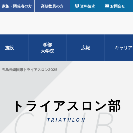
家族・関係者の方
高校教員の方
資料請求
お問合せ
学部
施設
広報
キャリア
大学院
五島長崎国際トライアスロン2025
トライアスロン部
CLUB
TRIATHLON