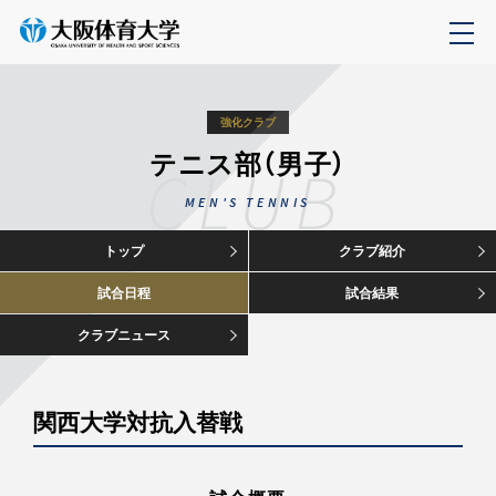
強化クラブ
テニス部（男子）
CLUB
MEN'S TENNIS
トップ
クラブ紹介
試合日程
試合結果
クラブニュース
関西大学対抗入替戦