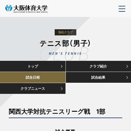
強化クラブ
テニス部（男子）
CLUB
MEN'S TENNIS
トップ
クラブ紹介
試合日程
試合結果
クラブニュース
関西大学対抗テニスリーグ戦 1部