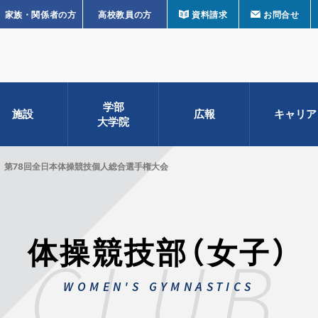
家族・関係者の方
高校教員の方
資料請求
お問合せ
学部
施設
広報
キャリア
大学院
第78回全日本体操競技個人総合選手権大会
体操競技部（女子）
CLUB
WOMEN'S GYMNASTICS