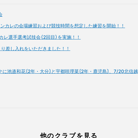
会
日本インカレの会場練習および競技時間を想定した練習を開始！！
インカレ選手選考試技会（2回目）を実施！！
）より差し入れをいただきました！！
ックに池邉和花〔2年・大分〕と宇都咲理菜〔2年・鹿児島〕、7/20北
他のクラブを見る