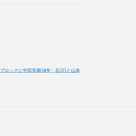
信越ブロックに中田笑瑚〔4年・石川〕と山本