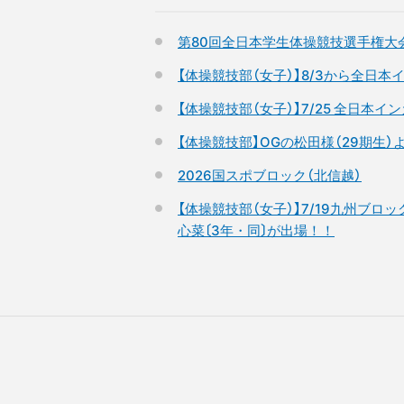
第80回全日本学生体操競技選手権大
【体操競技部（女子）】8/3から全
【体操競技部（女子）】7/25 全日本
【体操競技部】OGの松田様（29期生
2026国スポブロック（北信越）
【体操競技部（女子）】7/19九州ブロ
心菜〔3年・同〕が出場！！