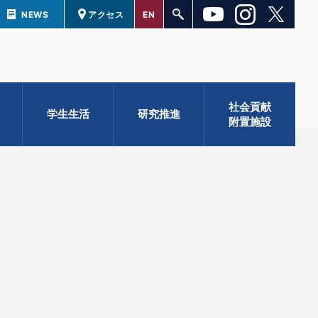
NEWS
アクセス
EN
社会貢献
学生生活
研究推進
附置施設