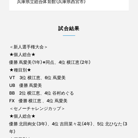
兵庫県立総合体育館（兵庫県西宮市）
試合結果
＜新人選手権大会＞
★個人総合★
優勝 蔦愛美（1年）※同点、4位 横江恵（2年）
★種目別★
VT 3位 横江恵、6位 蔦愛美
UB 優勝 蔦愛美
BB 2位 横江恵、4位 谷村めぐる
FX 優勝 横江恵 、4位 蔦愛美
＜セノーチャレンジカップ＞
★個人総合★
優勝 北田絢女（3年）、4位 吉田菜々花（4年）、5位 北ひなた（3
年）