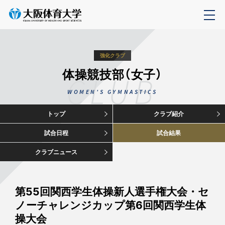
強化クラブ
体操競技部（女子）
CLUB
WOMEN'S GYMNASTICS
トップ
クラブ紹介
試合日程
試合結果
クラブニュース
第55回関西学生体操新人選手権大会・セ
ノーチャレンジカップ第6回関西学生体
操大会