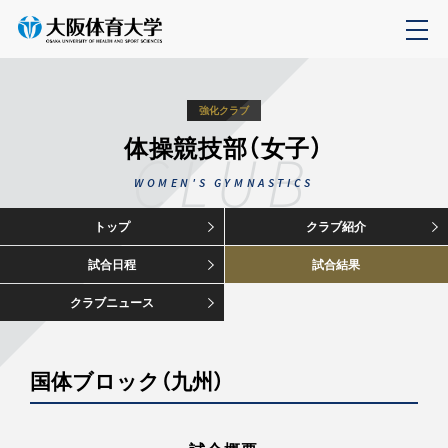
強化クラブ
体操競技部（女子）
CLUB
WOMEN'S GYMNASTICS
トップ
クラブ紹介
試合日程
試合結果
クラブニュース
国体ブロック（九州）