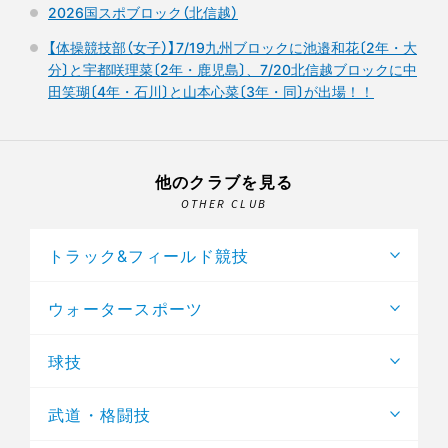
2026国スポブロック（北信越）
【体操競技部（女子）】7/19九州ブロックに池邉和花〔2年・大
分〕と宇都咲理菜〔2年・鹿児島〕、7/20北信越ブロックに中
田笑瑚〔4年・石川〕と山本心菜〔3年・同〕が出場！！
他のクラブを見る
OTHER CLUB
トラック&フィールド競技
ウォータースポーツ
球技
武道・格闘技