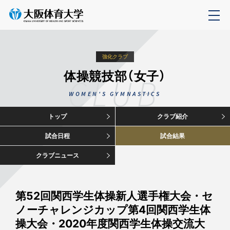
強化クラブ
体操競技部（女子）
CLUB
WOMEN'S GYMNASTICS
トップ
クラブ紹介
試合日程
試合結果
クラブニュース
第52回関西学生体操新人選手権大会・セ
ノーチャレンジカップ第4回関西学生体
操大会・2020年度関西学生体操交流大