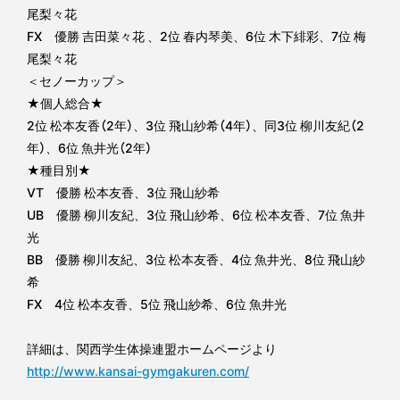
尾梨々花
FX 優勝 吉田菜々花 、2位 春内琴美、6位 木下緋彩、7位 梅
尾梨々花
＜セノーカップ＞
★個人総合★
2位 松本友香（2年）、3位 飛山紗希（4年）、同3位 柳川友紀（2
年）、6位 魚井光（2年）
★種目別★
VT 優勝 松本友香、3位 飛山紗希
UB 優勝 柳川友紀、3位 飛山紗希、6位 松本友香、7位 魚井
光
BB 優勝 柳川友紀、3位 松本友香、4位 魚井光、8位 飛山紗
希
FX 4位 松本友香、5位 飛山紗希、6位 魚井光
詳細は、関西学生体操連盟ホームページより
http://www.kansai-gymgakuren.com/