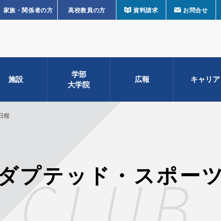
家族・関係者の方
高校教員の方
資料請求
お問合せ
学部
施設
広報
キャリア
大学院
日程
ダプテッド・スポー
CLUB