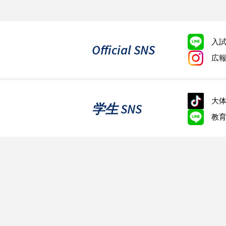
入
Official SNS
広
大体
学生 SNS
教