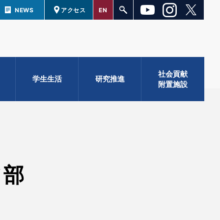
NEWS
アクセス
EN
社会貢献
学生生活
研究推進
附置施設
ツ部