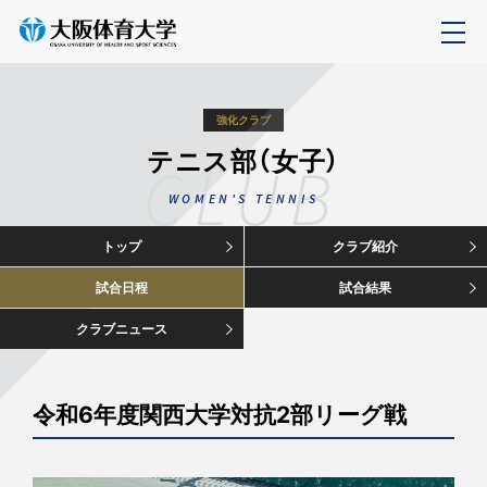
強化クラブ
テニス部（女子）
CLUB
WOMEN'S TENNIS
トップ
クラブ紹介
試合日程
試合結果
クラブニュース
令和6年度関西大学対抗2部リーグ戦