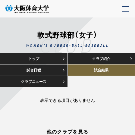
軟式野球部（女子）
CLUB
WOMEN'S RUBBER-BALL BASEBALL
トップ
クラブ紹介
試合日程
試合結果
クラブニュース
表示できる項目がありません
他のクラブを見る