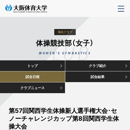
強化クラブ
体操競技部（女子）
CLUB
WOMEN'S GYMNASTICS
トップ
クラブ紹介
試合日程
試合結果
クラブニュース
第57回関西学生体操新人選手権大会･セ
ノーチャレンジカップ第8回関西学生体
操大会