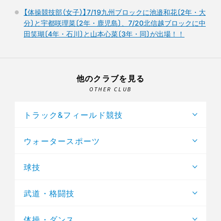
【体操競技部（女子）】7/19九州ブロックに池邉和花〔2年・大
分〕と宇都咲理菜〔2年・鹿児島〕、7/20北信越ブロックに中
田笑瑚〔4年・石川〕と山本心菜〔3年・同〕が出場！！
他のクラブを見る
OTHER CLUB
トラック&フィールド競技
ウォータースポーツ
球技
武道・格闘技
体操・ダンス