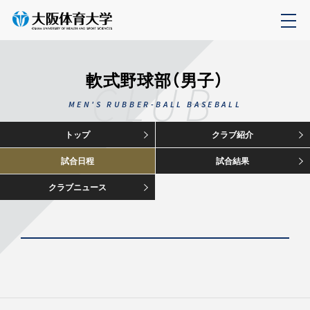
軟式野球部（男子）
CLUB
MEN'S RUBBER-BALL BASEBALL
トップ
クラブ紹介
試合日程
試合結果
クラブニュース