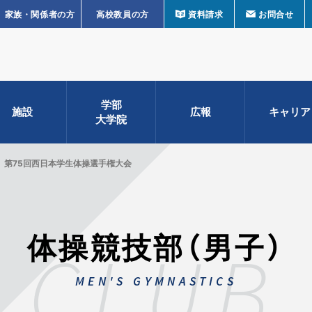
家族・関係者の方
高校教員の方
資料請求
お問合せ
学部
施設
広報
キャリア
大学院
第75回西日本学生体操選手権大会
体操競技部（男子）
CLUB
MEN'S GYMNASTICS