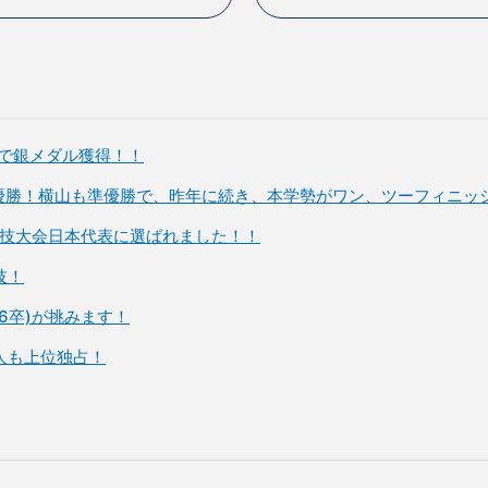
権で銀メダル獲得！！
合優勝！横山も準優勝で、昨年に続き、本学勢がワン、ツーフィニッ
ア競技大会日本代表に選ばれました！！
技！
26卒)が挑みます！
個人も上位独占！