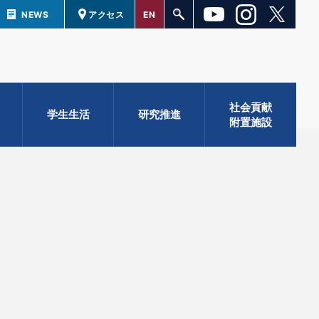
NEWS
アクセス
EN
社会貢献
学生生活
研究推進
附置施設