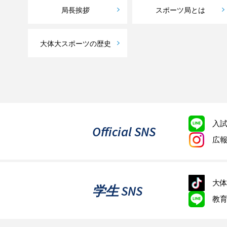
局長挨拶
スポーツ局とは
大体大スポーツの歴史
入
Official SNS
広
大体
学生 SNS
教