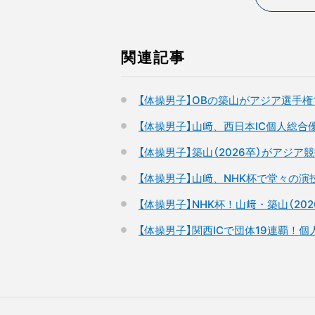
関連記事
【体操男子】OBの築山がアジア選手
【体操男子】山﨑、西日本IC個人総
【体操男子】築山（2026卒）がアジ
【体操男子】山﨑、NHK杯で堂々の演
【体操男子】NHK杯！山﨑・築山（20
【体操男子】関西ICで団体19連覇！