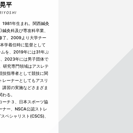
 晃平
RIYOSHI
1981年生まれ。関西鍼灸
学）鍼灸科及び専攻科卒業、
了。2009より大学チー
の本学着任時に監督として
ムを、2019年には31年ぶ
、2023年には男子団体で
す。研究専門領域はアスレテ
競技指導者として競技に関
トレーナーとしてもアスリ
、講習の実施などさまざま
関わる。
コーチ３、日本スポーツ協
ナー、NSCA公認ストレ
スペシャリスト(CSCS)、