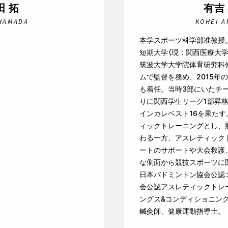
田 拓
有吉
HAMADA
KOHEI A
本学スポーツ科学部准教授。
短期大学（現：関西医療大
筑波大学大学院体育研究科修
ムで監督を務め、2015年
も着任。当時3部にいたチー
りに関西学生リーグ1部昇格
インカレベスト16を果た
ィックトレーニングとし、
わる一方、アスレティック
ートのサポートや大会救護
な側面から競技スポーツに
日本バドミントン協会公認
会公認アスレティックトレー
ングス&コンディショニング
鍼灸師、健康運動指導士。