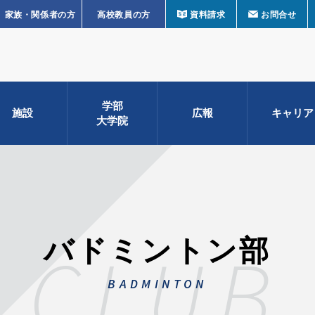
家族・関係者の方
高校教員の方
資料請求
お問合せ
学部
施設
広報
キャリア
大学院
バドミントン部
CLUB
BADMINTON