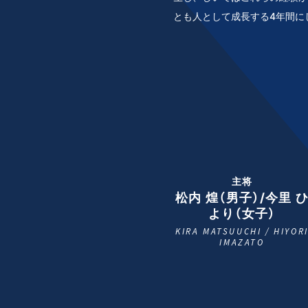
とも人として成長する4年間に
主将
松内 煌（男子）/今里 
より（女子）
KIRA MATSUUCHI / HIYOR
IMAZATO