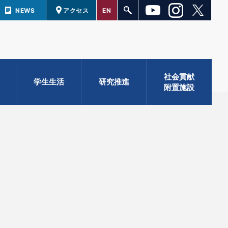
NEWS
アクセス
EN
社会貢献
学生生活
研究推進
附置施設