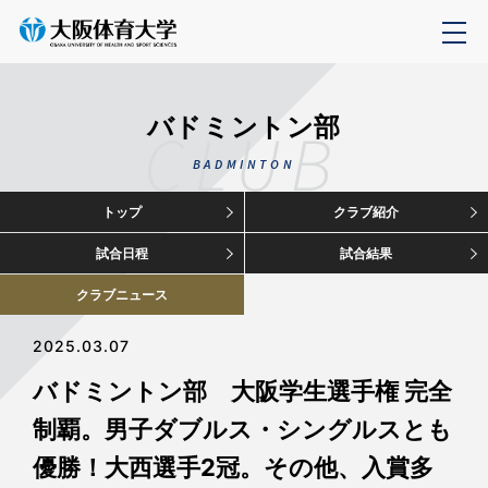
バドミントン部
CLUB
BADMINTON
トップ
クラブ紹介
試合日程
試合結果
クラブニュース
2025.03.07
バドミントン部 大阪学生選手権 完全
制覇。男子ダブルス・シングルスとも
優勝！大西選手2冠。その他、入賞多