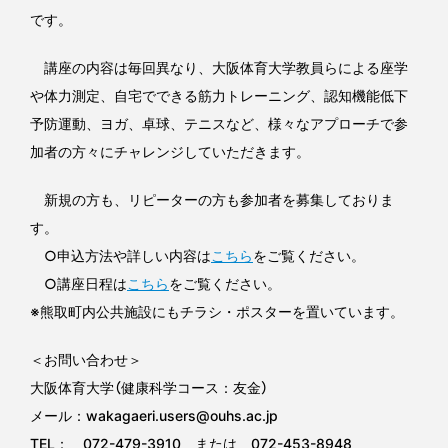
です。
講座の内容は毎回異なり、大阪体育大学教員らによる座学
や体力測定、自宅でできる筋力トレーニング、認知機能低下
予防運動、ヨガ、卓球、テニスなど、様々なアプローチで参
加者の方々にチャレンジしていただきます。
新規の方も、リピーターの方も参加者を募集しておりま
す。
○申込方法や詳しい内容は
こちら
をご覧ください。
○講座日程は
こちら
をご覧ください。
※熊取町内公共施設にもチラシ・ポスターを置いています。
＜お問い合わせ＞
大阪体育大学（健康科学コース：友金）
メール：wakagaeri.users@ouhs.ac.jp
TEL： 072-479-3910 または 072-453-8948